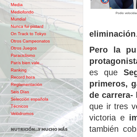
Media
Mediofondo
Podio velocida
Mundial
Nunca fui pistard
eliminación
On Track to Tokyo
Otros Campeonatos
Pero la pu
Otros Juegos
Paraciclismo
protagonist
París bien vale...
es que
Se
Ranking
Record hora
primeros, g
Reglamentación
Seis Días
de carrera- 
Selección española
que ir tres 
Técnicos
Velódromos
victoria e
i
también cob
NUTRICIÓN...Y MUCHO MÁS