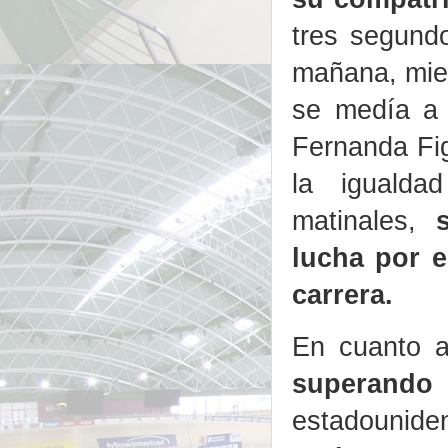
tres segund
mañana, mien
se medía a 
Fernanda Fi
la igualda
matinales,
s
lucha por e
carrera.
En cuanto a
superand
estadounide