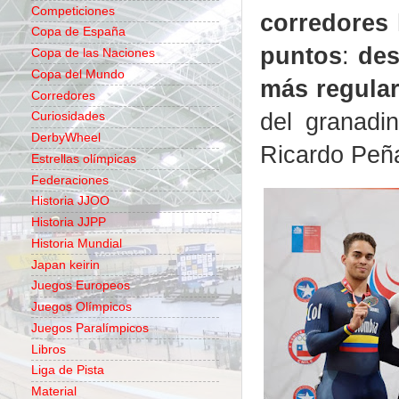
Competiciones
corredores 
Copa de España
puntos
:
des
Copa de las Naciones
Copa del Mundo
más regular,
Corredores
del granadi
Curiosidades
DerbyWheel
Ricardo Peña
Estrellas olímpicas
Federaciones
Historia JJOO
Historia JJPP
Historia Mundial
Japan keirin
Juegos Europeos
Juegos Olímpicos
Juegos Paralímpicos
Libros
Liga de Pista
Material