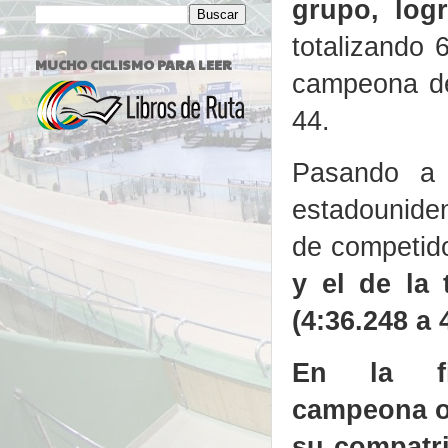
grupo, log
totalizando 6
MUCHO CICLISMO PARA LEER
campeona del
44.
Pasando a 
estadouniden
de competid
y el de la 
(4:36.248 a 
En la fi
campeona o
su compatri