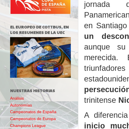
jornada 
Panamerica
en Santiago 
EL EUROPEO DE COTTBUS, EN
LOS RESUMENES DE LA UEC
un descon
aunque su 
merecida.
triunfado
estadounid
persecución
NUESTRAS HISTORIAS
trinitense
Nic
Análisis
Autonomías
Campeonatos de España
A diferenc
Campeonatos de Europa
inicio muc
Champions League