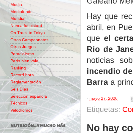
Galeano Mel
Media
Mediofondo
Hay que rec
Mundial
abril, en Pu
Nunca fui pistard
On Track to Tokyo
que
el cer
Otros Campeonatos
Río de Jane
Otros Juegos
Paraciclismo
noticias so
París bien vale...
Ranking
incendio de
Record hora
Barra
a prin
Reglamentación
Seis Días
Selección española
-
mayo 27, 2026
Técnicos
Etiquetas:
Co
Velódromos
No hay co
NUTRICIÓN...Y MUCHO MÁS