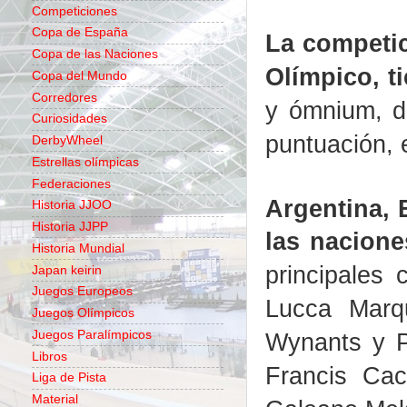
Competiciones
Copa de España
La competic
Copa de las Naciones
Olímpico, t
Copa del Mundo
Corredores
y ómnium, de
Curiosidades
puntuación, 
DerbyWheel
Estrellas olímpicas
Federaciones
Argentina, 
Historia JJOO
Historia JJPP
las nacione
Historia Mundial
principales
Japan keirin
Juegos Europeos
Lucca Marq
Juegos Olímpicos
Juegos Paralímpicos
Wynants y P
Libros
Francis Cac
Liga de Pista
Material