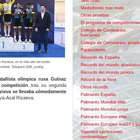
Seis Días
Mediofondo tras moto
Otras pruebas
El programa de competicione
Colegio de Comisarios:
funciones
Colegio de Comisarios: prueb
Paraciclismo
Récords de España
e Kozieva, en lo más alto del podio
Records del mundo absolutos
ernidad. Telegram UZB_cycling
Records del mundo juniors
allista olímpica rusa Gulnaz
Récord de la hora
 competición
tras su segunda
Otros récords
zieva se llevaba cómodamente
Palmarés España
ova-Asal Rizaeva.
Palmarés Mundial élite
Palmarés Mundial junior
Palmarés Europeo élite
Palmarés Europeo sub23 y ju
Vigentes campeones
continentales