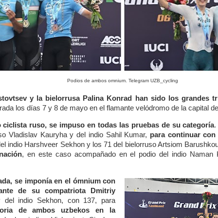
Podios de ambos omnium. Telegram UZB_cycling
tovtsev y la bielorrusa Palina Konrad han sido los grandes t
rada los días 7 y 8 de mayo en el flamante velódromo de la capital 
o ciclista ruso, se impuso en todas las pruebas de su categoría
uso Vladislav Kauryha y del indio Sahil Kumar,
para continuar con
 del indio Harshveer Sekhon y los 71 del bielorruso Artsiom Barushko
inación
, en este caso acompañado en el podio del indio Naman 
ada, se imponía en el ómnium con
ante de su compatriota Dmitriy
 del indio Sekhon, con 137, para
ctoria de ambos uzbekos en la