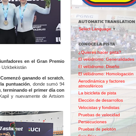
AUTOMATIC TRANSLATION
Select Language
▼
CONOCE LA PISTA
¿Quieres hacer pista?
El velódromo: Generalidades
riunfadores en el Gran Premio
El velódromo: Diseño
de Uzkbekistán
El velódromo: Homologación
.
Comenzó ganando el scratch
,
Aerodinámica y factores
 la puntuación
, donde sumó 94
atmosféricos
u,
terminando el primer día con
La bicicleta de pista
Kapil y nuevamente de Artsiom
Elección de desarrollos
Velocistas y fondistas
Pruebas de velocidad
Persecuciones
Pruebas de pelotón