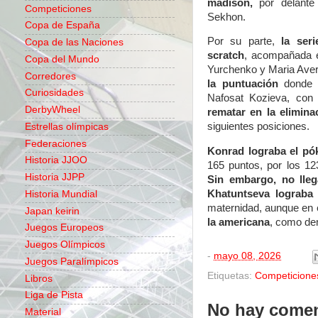
madison
,
por delante
Competiciones
Sekhon.
Copa de España
Por su parte,
la ser
Copa de las Naciones
scratch
, acompañada e
Copa del Mundo
Yurchenko y Maria Aver
Corredores
la puntuación
donde s
Curiosidades
Nafosat Kozieva, con
DerbyWheel
rematar en la elimina
siguientes posiciones.
Estrellas olímpicas
Federaciones
Konrad lograba el pó
Historia JJOO
165 puntos, por los 12
Historia JJPP
Sin embargo, no lleg
Khatuntseva lograba
Historia Mundial
maternidad, aunque en 
Japan keirin
la americana
, como dem
Juegos Europeos
Juegos Olímpicos
-
mayo 08, 2026
Juegos Paralímpicos
Etiquetas:
Competicione
Libros
Liga de Pista
No hay comen
Material