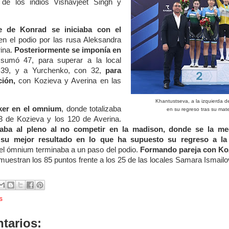
 de los indios Vishavjeet Singh y
ie de Konrad se iniciaba con el
n el podio por las rusa Aleksandra
ina.
Posteriormente se imponía en
umó 47, para superar a la local
 39, y a Yurchenko, con 32,
para
ción,
con Kozieva y Averina en las
Khantustseva, a la izquierda d
ker en el omnium
, donde totalizaba
en su regreso tras su mat
3 de Kozieva y los 120 de Averina.
aba al pleno al no competir en la madison, donde se la med
 su mejor resultado en lo que ha supuesto su regreso a la
el ómnium terminaba a un paso del podio.
Formando pareja con Ko
uestran los 85 puntos frente a los 25 de las locales Samara Ismail
s
tarios: