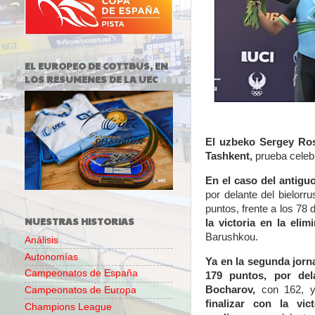
EL EUROPEO DE COTTBUS, EN
LOS RESUMENES DE LA UEC
El uzbeko Sergey Ros
Tashkent
,
prueba celeb
En el caso del antigu
por delante del bielorr
puntos, frente a los 78
NUESTRAS HISTORIAS
la victoria en la elim
Barushkou.
Análisis
Autonomías
Ya en la segunda jorn
Campeonatos de España
179 puntos
, por del
Bocharov,
con 162, y
Campeonatos de Europa
finalizar con la vi
Champions League