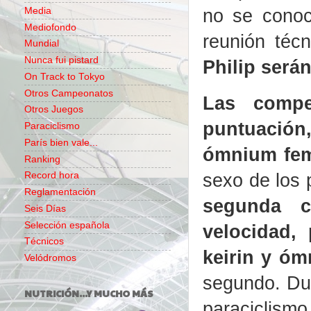
no se conoc
Media
Mediofondo
reunión téc
Mundial
Nunca fui pistard
Philip serán
On Track to Tokyo
Otros Campeonatos
Las compe
Otros Juegos
puntuación
Paraciclismo
París bien vale...
ómnium fe
Ranking
sexo de los 
Record hora
Reglamentación
segunda c
Seis Días
Selección española
velocidad,
Técnicos
keirin y ó
Velódromos
segundo. Dur
NUTRICIÓN...Y MUCHO MÁS
paraciclismo