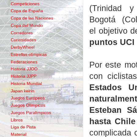
Competiciones
(Trinidad 
Copa de España
Bogotá (Col
Copa de las Naciones
Copa del Mundo
el objetivo 
Corredores
puntos UCI 
Curiosidades
DerbyWheel
Estrellas olímpicas
Federaciones
Por este mot
Historia JJOO
con ciclist
Historia JJPP
Historia Mundial
Estados U
Japan keirin
naturalment
Juegos Europeos
Juegos Olímpicos
Esteban Sá
Juegos Paralímpicos
hasta Chil
Libros
Liga de Pista
complicada c
Material