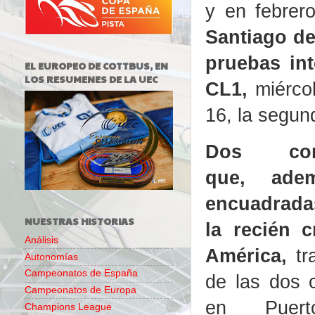
y en febrer
Santiago de
pruebas in
EL EUROPEO DE COTTBUS, EN
LOS RESUMENES DE LA UEC
CL1,
miércol
16, la segun
Dos comp
que, adem
encuadrada
NUESTRAS HISTORIAS
la recién 
Análisis
América
,
tr
Autonomías
Campeonatos de España
de las dos c
Campeonatos de Europa
en Puert
Champions League