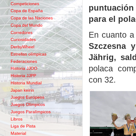
Competiciones
puntuación
Copa de España
para el pola
Copa de las Naciones
Copa del Mundo
En cuanto a
Corredores
Curiosidades
Szczesna y
DerbyWheel
Estrellas olímpicas
Jährig, sa
Federaciones
polaca comp
Historia JJOO
Historia JJPP
con 32.
Historia Mundial
Japan keirin
Juegos Europeos
Juegos Olímpicos
Juegos Paralímpicos
Libros
Liga de Pista
Material