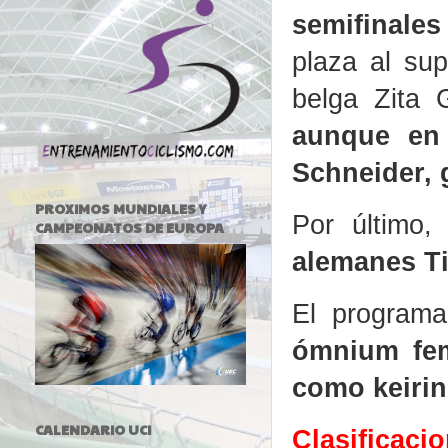
semifinales
plaza al sup
belga Zita
aunque en 
Schneider, 
PROXIMOS MUNDIALES Y
Por último,
CAMPEONATOS DE EUROPA
alemanes Ti
El program
ómnium fem
como keirin 
CALENDARIO UCI
Clasificaci