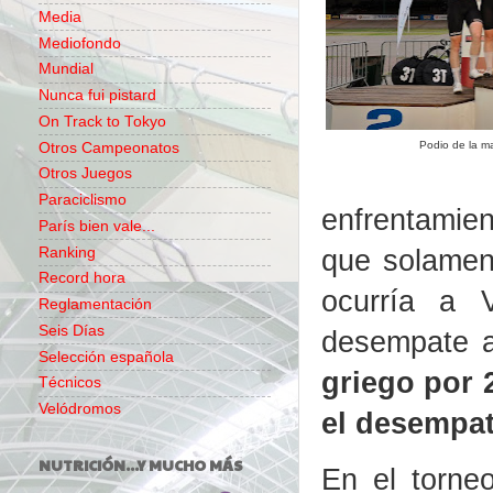
Media
Mediofondo
Mundial
Nunca fui pistard
On Track to Tokyo
Podio de la m
Otros Campeonatos
Otros Juegos
Paraciclismo
enfrentamie
París bien vale...
que solament
Ranking
Record hora
ocurría a V
Reglamentación
Seis Días
desempate a
Selección española
griego por 2
Técnicos
Velódromos
el desempa
NUTRICIÓN...Y MUCHO MÁS
En el torn