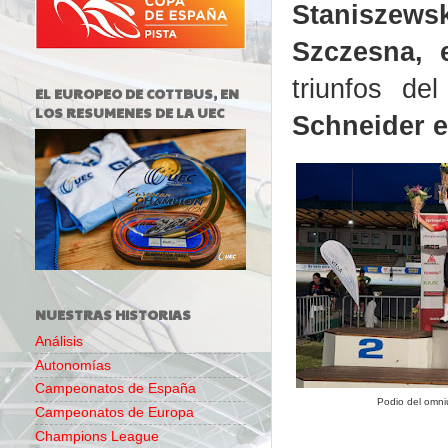
Staniszews
Szczesna, 
triunfos del
EL EUROPEO DE COTTBUS, EN
LOS RESUMENES DE LA UEC
Schneider e
NUESTRAS HISTORIAS
Análisis
Autonomías
Campeonatos de España
Podio del omni
Campeonatos de Europa
Champions League