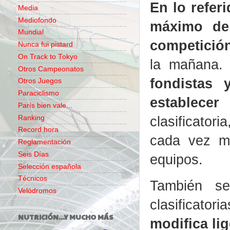
En lo refer
Media
Mediofondo
máximo de
Mundial
competició
Nunca fui pistard
On Track to Tokyo
la mañana.
Otros Campeonatos
fondistas 
Otros Juegos
Paraciclismo
establece
París bien vale...
clasificatori
Ranking
Record hora
cada vez má
Reglamentación
Seis Días
equipos.
Selección española
Técnicos
También se
Velódromos
clasificato
NUTRICIÓN...Y MUCHO MÁS
modifica lig