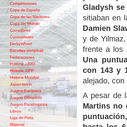
Competiciones
Gladysh se
Copa de España
sitiaban en 
Copa de las Naciones
Copa del Mundo
Damien Slaw
Corredores
y de Yilmaz,
Curiosidades
DerbyWheel
frente a los
Estrellas olímpicas
Federaciones
Una puntua
Historia JJOO
con 143 y 
Historia JJPP
Historia Mundial
alejado, con
Japan keirin
Juegos Europeos
A pesar de l
Juegos Olímpicos
Martins no 
Juegos Paralímpicos
Libros
puntuació
Liga de Pista
hasta los 6
Material