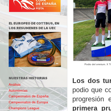
EL EUROPEO DE COTTBUS, EN
LOS RESUMENES DE LA UEC
Podio del omnium. X Tü
NUESTRAS HISTORIAS
Los dos tu
Análisis
podio que c
Autonomías
Campeonatos de España
progresión 
Campeonatos de Europa
primera pr
Champions League