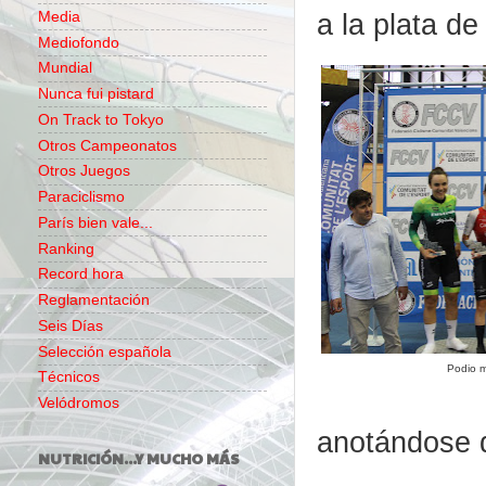
a la plata d
Media
Mediofondo
Mundial
Nunca fui pistard
On Track to Tokyo
Otros Campeonatos
Otros Juegos
Paraciclismo
París bien vale...
Ranking
Record hora
Reglamentación
Seis Días
Selección española
Podio m
Técnicos
Velódromos
anotándose 
NUTRICIÓN...Y MUCHO MÁS