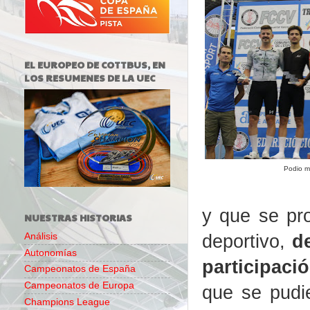
EL EUROPEO DE COTTBUS, EN
LOS RESUMENES DE LA UEC
Podio m
y que se pro
NUESTRAS HISTORIAS
deportivo,
d
Análisis
Autonomías
participac
Campeonatos de España
Campeonatos de Europa
que se pudie
Champions League