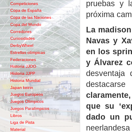
pruebas
y la
Competiciones
Copa de España
próxima cam
Copa de las Naciones
Copa del Mundo
La madison 
Corredores
Navas y Xa
Curiosidades
DerbyWheel
en los spri
Estrellas olímpicas
Federaciones
y Álvarez 
Historia JJOO
desventaja 
Historia JJPP
Historia Mundial
destacars
Japan keirin
claramente,
Juegos Europeos
Juegos Olímpicos
que su ‘ex
Juegos Paralímpicos
dado un pu
Libros
Liga de Pista
neerlandesa
Material