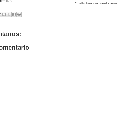
lectiva.
El maillot bielorruso volverá a ve
tarios:
comentario