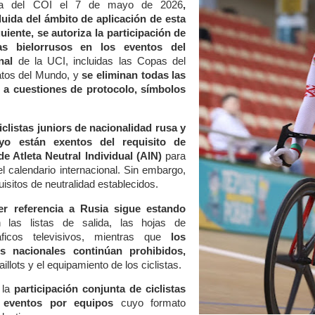
iva del COI el 7 de mayo de 2026
,
luida del ámbito de aplicación de esta
uiente, se autoriza la participación de
as bielorrusos en los eventos del
nal
de la UCI, incluidas las Copas del
tos del Mundo, y
se eliminan todas las
as a cuestiones de protocolo, símbolos
iclistas juniors de nacionalidad rusa y
yo están exentos del requisito de
 de Atleta Neutral Individual (AIN)
para
el calendario internacional. Sin embargo,
uisitos de neutralidad establecidos.
ier referencia a Rusia sigue estando
n las listas de salida, las hojas de
áficos televisivos, mientras que
los
 nacionales continúan prohibidos,
llots y el equipamiento de los ciclistas.
 la
participación conjunta de ciclistas
 eventos por equipos
cuyo formato