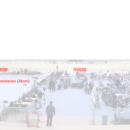
nte
Inicio
mentarios (Atom)