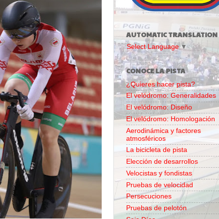
AUTOMATIC TRANSLATION
Select Language
▼
CONOCE LA PISTA
¿Quieres hacer pista?
El velódromo: Generalidades
El velódromo: Diseño
El velódromo: Homologación
Aerodinámica y factores
atmosféricos
La bicicleta de pista
Elección de desarrollos
Velocistas y fondistas
Pruebas de velocidad
Persecuciones
Pruebas de pelotón