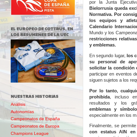
por la Junta Ejecut
Bielorrusia queda exc
Normativa.
Por consig
los equipos y atlet
Calendario Internacio
EL EUROPEO DE COTTBUS, EN
Mundo y los Campeona
LOS RESUMENES DE LA UEC
restricciones relativ
y emblemas.
En segundo lugar,
los c
su personal de apo
solicitar la condición
participar en eventos d
siguen sujetos a los req
Por lo tanto, cualqu
NUESTRAS HISTORIAS
prohibida
, incluso e
resultados y los gr
Análisis
emblemas y símbolos
Autonomías
especialmente en los mai
Campeonatos de España
Finalmente, se permite
Campeonatos de Europa
con estatus AIN en
Champions League