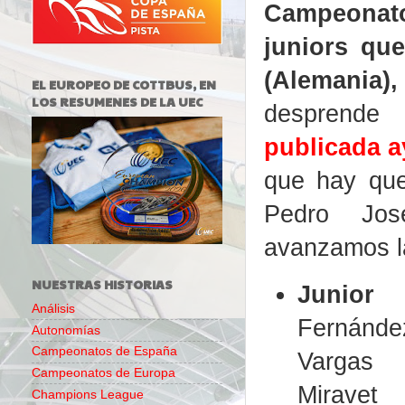
Campeona
juniors qu
(Alemania),
EL EUROPEO DE COTTBUS, EN
LOS RESUMENES DE LA UEC
despren
publicada a
que hay que
Pedro Jos
avanzamos l
NUESTRAS HISTORIAS
Junior 
Análisis
Fern
Autonomías
Campeonatos de España
Vargas
Campeonatos de Europa
Mirave
Champions League