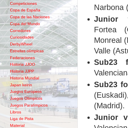
Competiciones
Narbona (
Copa de España
Junior 
Copa de las Naciones
Copa del Mundo
Fortea (
Corredores
Curiosidades
Monreal (
DerbyWheel
Valle (Ast
Estrellas olímpicas
Federaciones
Sub23 f
Historia JJOO
Valencian
Historia JJPP
Historia Mundial
Sub23 fo
Japan keirin
Juegos Europeos
(Euskadi
Juegos Olímpicos
(Madrid).
Juegos Paralímpicos
Libros
Junior v
Liga de Pista
Valencian
Material