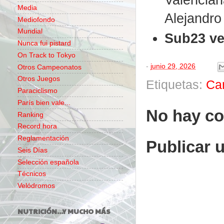
Media
Alejandro
Mediofondo
Mundial
Sub23 ve
Nunca fui pistard
On Track to Tokyo
-
junio 29, 2026
Otros Campeonatos
Otros Juegos
Etiquetas:
Ca
Paraciclismo
París bien vale...
No hay co
Ranking
Record hora
Reglamentación
Publicar 
Seis Días
Selección española
Técnicos
Velódromos
NUTRICIÓN...Y MUCHO MÁS