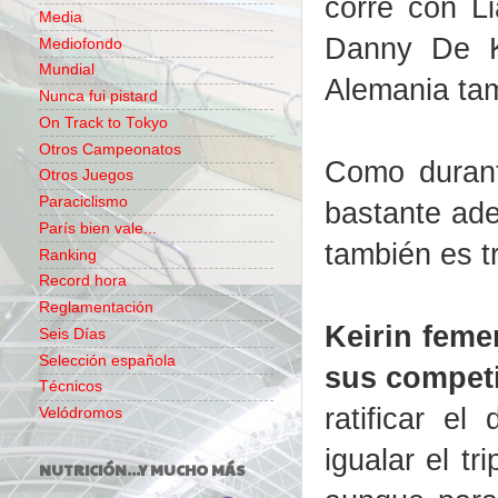
corre con L
Media
Danny De K
Mediofondo
Mundial
Alemania tam
Nunca fui pistard
On Track to Tokyo
Otros Campeonatos
Como durant
Otros Juegos
Paraciclismo
bastante ade
París bien vale...
también es t
Ranking
Record hora
Reglamentación
Keirin feme
Seis Días
Selección española
sus compet
Técnicos
ratificar e
Velódromos
igualar el tr
NUTRICIÓN...Y MUCHO MÁS