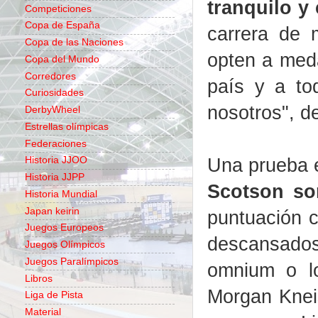
tranquilo y
Competiciones
Copa de España
carrera de 
Copa de las Naciones
opten a meda
Copa del Mundo
Corredores
país y a to
Curiosidades
nosotros", d
DerbyWheel
Estrellas olímpicas
Federaciones
Una prueba 
Historia JJOO
Historia JJPP
Scotson so
Historia Mundial
Japan keirin
puntuación c
Juegos Europeos
descansados,
Juegos Olímpicos
Juegos Paralímpicos
omnium o l
Libros
Morgan Kneis
Liga de Pista
Material