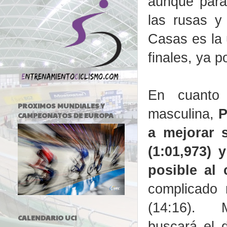
aunque para
las rusas y
Casas es la 
finales, ya po
En cuanto 
PROXIMOS MUNDIALES Y
masculina,
P
CAMPEONATOS DE EUROPA
a mejorar 
(1:01,973) 
posible al 
complicado 
(14:16). 
CALENDARIO UCI
buscará el 