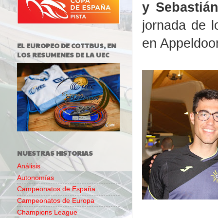
y Sebastiá
jornada de 
en Appeldoor
EL EUROPEO DE COTTBUS, EN
LOS RESUMENES DE LA UEC
NUESTRAS HISTORIAS
Análisis
Autonomías
Campeonatos de España
Campeonatos de Europa
Champions League