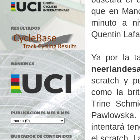
que en Manch
minuto a ni
RESULTADOS
Quentin Lafa
Ya por la t
RANKINGS
neerlandesa
scratch y p
como la brit
Trine Schmi
PUBLICACIONES MES A MES
Pawlowska. E
intentará te
BUSCADOR DE CONTENIDOS
el scratch. L