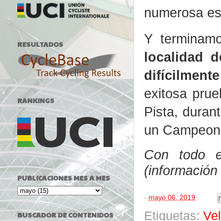
numerosa esc
Y terminam
RESULTADOS
localidad 
difícilment
exitosa prue
RANKINGS
Pista, duran
un Campeona
Con todo el
(información
PUBLICACIONES MES A MES
-
mayo 06, 2019
Etiquetas:
Ve
BUSCADOR DE CONTENIDOS