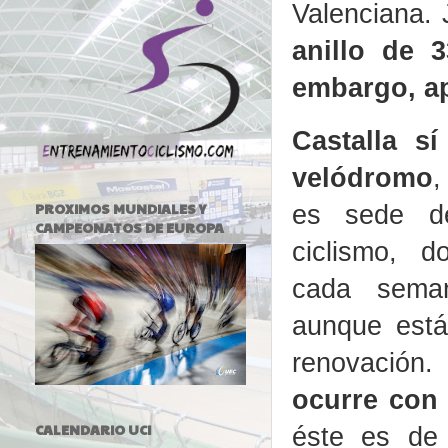
Valenciana.
anillo de 
embargo, a
Castalla s
velódromo
,
es sede d
PROXIMOS MUNDIALES Y
CAMPEONATOS DE EUROPA
ciclismo, 
cada seman
aunque está
renovaci
ocurre con
CALENDARIO UCI
éste es de 