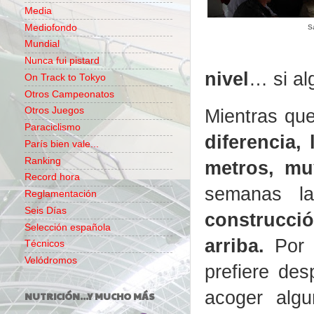
Media
Mediofondo
S
Mundial
Nunca fui pistard
nivel
… si al
On Track to Tokyo
Otros Campeonatos
Mientras que
Otros Juegos
Paraciclismo
diferencia,
París bien vale...
Ranking
metros, mu
Record hora
semanas l
Reglamentación
Seis Días
construcci
Selección española
arriba.
Por e
Técnicos
Velódromos
prefiere des
acoger alg
NUTRICIÓN...Y MUCHO MÁS