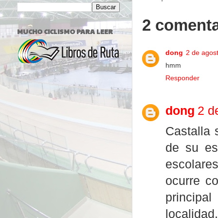
2 comenta
MUCHO CICLISMO PARA LEER
dong
2 de agost
hmm
Responder
dong
2 d
Castalla 
de su es
escolares
ocurre c
principa
localidad.