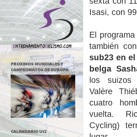
sexta con 11
Isasi, con 99
El programa 
también co
sub23 en el
PROXIMOS MUNDIALES Y
belga Sas
CAMPEONATOS DE EUROPA
los suizo
Valère Thié
cuatro hom
vuelta. R
Cycling) te
CALENDARIO UCI
lugar.