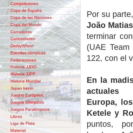
Competiciones
Copa de España
Por su parte
Copa de las Naciones
João Matias
Copa del Mundo
Corredores
terminar con
Curiosidades
(UAE Team E
DerbyWheel
Estrellas olímpicas
122, con el v
Federaciones
Historia JJOO
Historia JJPP
En la madis
Historia Mundial
Japan keirin
actuales
Juegos Europeos
Europa, lo
Juegos Olímpicos
Juegos Paralímpicos
Ketele y R
Libros
puntos, po
Liga de Pista
Material