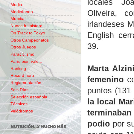
locales J
Media
Oliveira, 
Mediofondo
Mundial
irlandeses 
Nunca fui pistard
English cer
On Track to Tokyo
Otros Campeonatos
39.
Otros Juegos
Paraciclismo
París bien vale...
Marta Alzin
Ranking
Record hora
femenino
co
Reglamentación
puntos (131 
Seis Días
Selección española
la local Ma
Técnicos
terminaban 
Velódromos
podio
por su
NUTRICIÓN...Y MUCHO MÁS