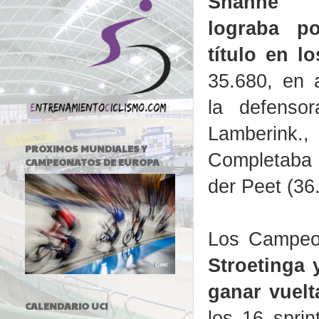
Shanne 
lograba p
título en l
35.680, en 
la defensor
Lamberink
PROXIMOS MUNDIALES Y
Completaba e
CAMPEONATOS DE EUROPA
der Peet (36
Los Campeo
Stroetinga 
ganar vuelt
CALENDARIO UCI
los 16 spri