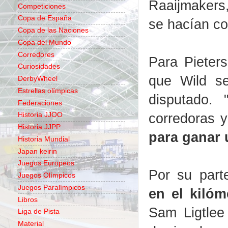
Raaijmakers,
Competiciones
Copa de España
se hacían co
Copa de las Naciones
Copa del Mundo
Corredores
Para Pieter
Curiosidades
que Wild s
DerbyWheel
Estrellas olímpicas
disputado.
Federaciones
corredoras 
Historia JJOO
Historia JJPP
para ganar 
Historia Mundial
Japan keirin
Juegos Europeos
Por su par
Juegos Olímpicos
Juegos Paralímpicos
en el kilóm
Libros
Sam Ligtlee
Liga de Pista
Material