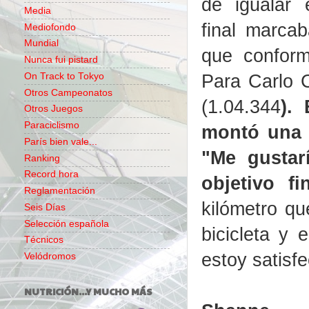
de igualar 
Media
final marca
Mediofondo
Mundial
que conform
Nunca fui pistard
Para Carlo 
On Track to Tokyo
Otros Campeonatos
(1.04.344
).
Otros Juegos
Paraciclismo
montó una b
París bien vale...
"Me gustar
Ranking
Record hora
objetivo f
Reglamentación
kilómetro qu
Seis Días
Selección española
bicicleta y 
Técnicos
estoy satisf
Velódromos
NUTRICIÓN...Y MUCHO MÁS