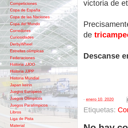
victoria de e
Competiciones
Copa de España
Copa de las Naciones
Precisament
Copa del Mundo
Corredores
de
tricampe
Curiosidades
DerbyWheel
Estrellas olímpicas
Descanse e
Federaciones
Historia JJOO
Historia JJPP
Historia Mundial
Japan keirin
Juegos Europeos
Juegos Olímpicos
-
enero 10, 2020
Juegos Paralímpicos
Etiquetas:
Co
Libros
Liga de Pista
No hay co
Material