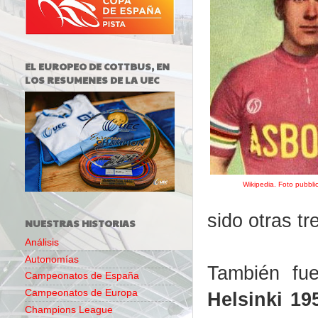
EL EUROPEO DE COTTBUS, EN
LOS RESUMENES DE LA UEC
Wikipedia. Foto pubbli
sido otras t
NUESTRAS HISTORIAS
Análisis
Autonomías
También f
Campeonatos de España
Campeonatos de Europa
Helsinki 19
Champions League