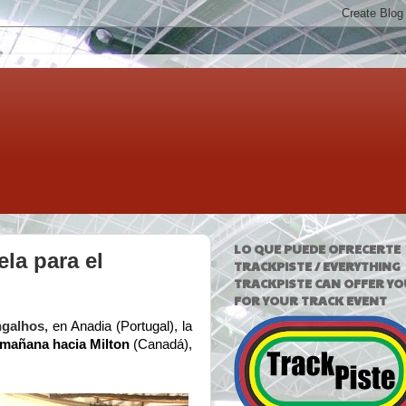
LO QUE PUEDE OFRECERTE
la para el
TRACKPISTE / EVERYTHING
TRACKPISTE CAN OFFER YO
FOR YOUR TRACK EVENT
ngalhos,
en Anadia (Portugal), la
 mañana hacia Milton
(Canadá),