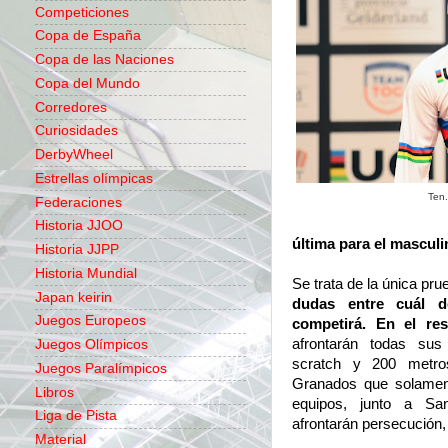
Competiciones
Copa de España
Copa de las Naciones
Copa del Mundo
Corredores
Curiosidades
DerbyWheel
Estrellas olímpicas
Ten.
Federaciones
Historia JJOO
última para el masculi
Historia JJPP
Historia Mundial
Se trata de la única pr
Japan keirin
dudas entre cuál 
Juegos Europeos
competirá. En el res
afrontarán todas sus 
Juegos Olímpicos
scratch y 200 metro
Juegos Paralímpicos
Granados que solament
Libros
equipos, junto a Sa
Liga de Pista
afrontarán persecución,
Material