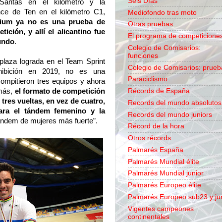
Seis Días
antas en el kilómetro y la
nce de Ten en el kilómetro C1,
Mediofondo tras moto
ium ya no es una prueba de
Otras pruebas
ición, y allí el alicantino fue
El programa de competicione
undo
.
Colegio de Comisarios:
funciones
a plaza lograda en el
Team Sprint
Colegio de Comisarios: prueb
ibición en 2019, no es una
Paraciclismo
compitieron tres equipos y ahora
emás,
el formato de competición
Récords de España
tres vueltas, en vez de cuatro,
Records del mundo absolutos
ara el tándem femenino y la
Records del mundo juniors
 tándem de mujeres más fuerte”.
Récord de la hora
Otros récords
Palmarés España
Palmarés Mundial élite
Palmarés Mundial junior
Palmarés Europeo élite
Palmarés Europeo sub23 y ju
Vigentes campeones
continentales