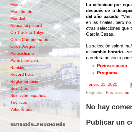
Media
La velocidad por equi
después de la decepci
Mediofondo
del año pasado
. “Vam
Mundial
en las finales, pero n
Nunca fui pistard
otras selecciones que 
On Track to Tokyo
García Casas.
Otros Campeonatos
La selección saldrá ma
Otros Juegos
al cambio horario –s
Paraciclismo
carretera no van a pode
París bien vale...
Preinscripción
Ranking
Programa
Record hora
Reglamentación
-
enero 23, 2020
Seis Días
Etiquetas:
Paraciclismo
Selección española
Técnicos
No hay comen
Velódromos
Publicar un 
NUTRICIÓN...Y MUCHO MÁS