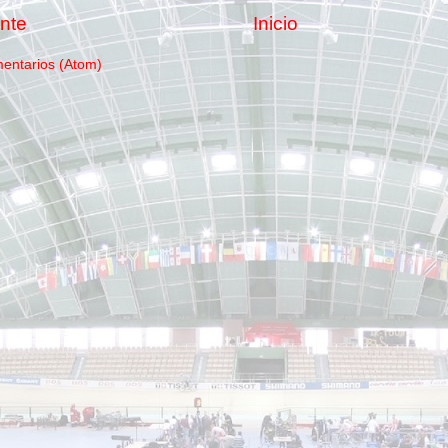
nte
Inicio
mentarios (Atom)