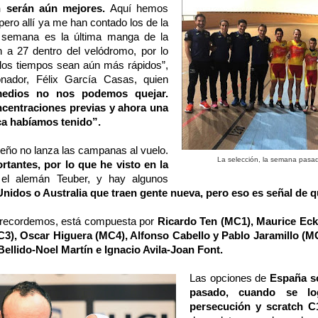
n serán aún mejores.
Aquí hemos
pero allí ya me han contado los de la
e semana es la última manga de la
 a 27 dentro del velódromo, por lo
los tiempos sean aún más rápidos”,
nador, Félix García Casas, quien
edios no nos podemos quejar.
centraciones previas y ahora una
ca habíamos tenido”.
ileño no lanza las campanas al vuelo.
La selección, la semana pasa
rtantes, por lo que he visto en la
el alemán Teuber, y hay algunos
nidos o Australia que traen gente nueva, pero eso es señal de 
, recordemos, está compuesta por
Ricardo Ten (MC1), Maurice Ec
), Oscar Higuera (MC4), Alfonso Cabello y Pablo Jaramillo (M
ellido-Noel Martín e Ignacio Avila-Joan Font.
Las opciones de
España so
pasado, cuando se l
persecución y scratch C