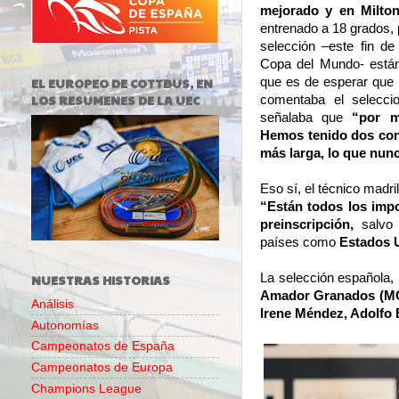
mejorado y en Milto
entrenado a 18 grados, 
selección –este fin d
Copa del Mundo- están
EL EUROPEO DE COTTBUS, EN
que es de esperar que 
LOS RESUMENES DE LA UEC
comentaba el seleccio
señalaba que
“por m
Hemos tenido dos con
más larga, lo que nun
Eso sí, el técnico madr
“Están todos los impo
preinscripción,
salvo 
países como
Estados U
La selección española
NUESTRAS HISTORIAS
Amador Granados (MC3
Análisis
Irene Méndez, Adolfo B
Autonomías
Campeonatos de España
Campeonatos de Europa
Champions League