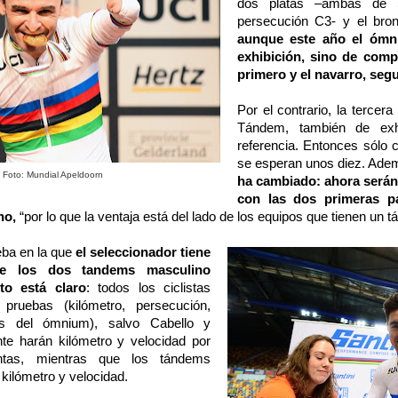
dos platas –ambas de S
persecución C3- y el bro
aunque este año el ómn
exhibición, sino de compet
primero y el navarro, seg
Por el contrario, la tercer
Tándem, también de exh
referencia. Entonces sólo 
se esperan unos diez. Ad
 Foto: Mundial Apeldoorn
ha cambiado: ahora serán 
con las dos primeras p
no,
“por lo que la ventaja está del lado de los equipos que tienen un
ueba en la que
el seleccionador tiene
de los dos tandems masculino
to está claro
: todos los ciclistas
pruebas (kilómetro, persecución,
s del ómnium), salvo Cabello y
e harán kilómetro y velocidad por
ntas, mientras que los tándems
 kilómetro y velocidad.