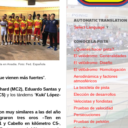
AUTOMATIC TRANSLATION
Select Language
▼
CONOCE LA PISTA
¿Quieres hacer pista?
El velódromo: Generalidades
El velódromo: Diseño
da en Anadia. Foto: Fed. Española
El velódromo: Homologación
Aerodinámica y factores
que vienen más fuertes
”.
atmosféricos
La bicicleta de pista
khard (MC2), Eduardo Santas y
Elección de desarrollos
C5)
y los tándems
‘Kuki’ López-
Velocistas y fondistas
Pruebas de velocidad
n muy similares a las del año
Persecuciones
ograron
tres oros –Ten en
Pruebas de pelotón
1 y Cabello en kilómetro C5-
,