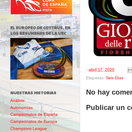
EL EUROPEO DE COTTBUS, EN
LOS RESUMENES DE LA UEC
-
abril 17, 2020
Etiquetas:
Seis Días
No hay comen
NUESTRAS HISTORIAS
Análisis
Publicar un 
Autonomías
Campeonatos de España
Campeonatos de Europa
Champions League