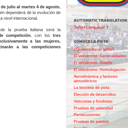
 de julio al martes 4 de agosto
,
ién dependerá de la evolución de
 nivel internacional.
AUTOMATIC TRANSLATION
Select Language
▼
e la prueba italiana será la
de competición
, con los
tres
CONOCE LA PISTA
xclusivamente a las mujeres,
tinarán a las competiciones
¿Quieres hacer pista?
El velódromo: Generalidades
El velódromo: Diseño
El velódromo: Homologación
Aerodinámica y factores
atmosféricos
La bicicleta de pista
Elección de desarrollos
Velocistas y fondistas
Pruebas de velocidad
Persecuciones
Pruebas de pelotón