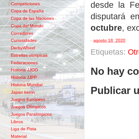
desde la F
Competiciones
Copa de España
disputará e
Copa de las Naciones
octubre
, ex
Copa del Mundo
Corredores
-
agosto 18, 2020
Curiosidades
DerbyWheel
Etiquetas:
Ot
Estrellas olímpicas
Federaciones
No hay co
Historia JJOO
Historia JJPP
Historia Mundial
Publicar 
Japan keirin
Juegos Europeos
Juegos Olímpicos
Juegos Paralímpicos
Libros
Liga de Pista
Material