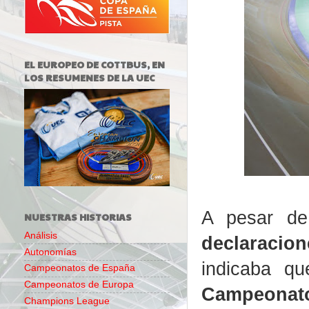
EL EUROPEO DE COTTBUS, EN
LOS RESUMENES DE LA UEC
A pesar d
NUESTRAS HISTORIAS
Análisis
declaracio
Autonomías
indicaba qu
Campeonatos de España
Campeonatos de Europa
Campeonat
Champions League