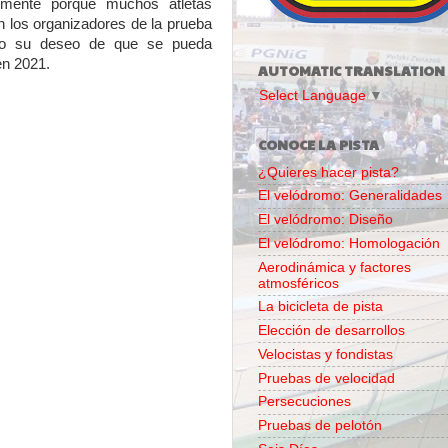
ialmente porque muchos atletas
an los organizadores de la prueba
do su deseo de que se pueda
en 2021.
AUTOMATIC TRANSLATION
Select Language
▼
CONOCE LA PISTA
¿Quieres hacer pista?
El velódromo: Generalidades
El velódromo: Diseño
El velódromo: Homologación
Aerodinámica y factores
atmosféricos
La bicicleta de pista
Elección de desarrollos
Velocistas y fondistas
Pruebas de velocidad
Persecuciones
Pruebas de pelotón