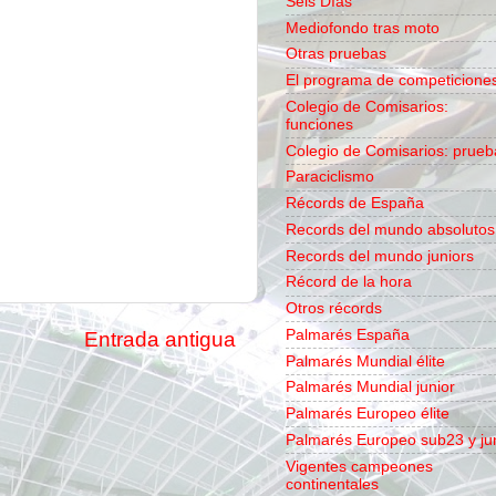
Seis Días
Mediofondo tras moto
Otras pruebas
El programa de competicione
Colegio de Comisarios:
funciones
Colegio de Comisarios: prueb
Paraciclismo
Récords de España
Records del mundo absolutos
Records del mundo juniors
Récord de la hora
Otros récords
Palmarés España
Entrada antigua
Palmarés Mundial élite
Palmarés Mundial junior
Palmarés Europeo élite
Palmarés Europeo sub23 y ju
Vigentes campeones
continentales