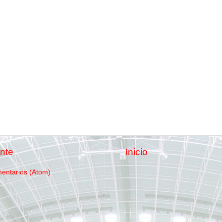
nte
Inicio
mentarios (Atom)