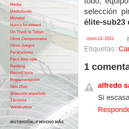
todo, equipo
Media
selección p
Mediofondo
Mundial
élite-sub23
Nunca fui pistard
On Track to Tokyo
-
mayo 13, 2021
Otros Campeonatos
Otros Juegos
Etiquetas:
Ca
Paraciclismo
París bien vale...
1 comenta
Ranking
Record hora
Reglamentación
alfredo 
Seis Días
Selección española
Si escasa 
Técnicos
Velódromos
Respond
NUTRICIÓN...Y MUCHO MÁS