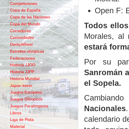
Competiciones
Open F: 
Copa de España
Copa de las Naciones
Todos ello
Copa del Mundo
Corredores
Morales, al
Curiosidades
estará form
DerbyWheel
Estrellas olímpicas
Federaciones
Por su par
Historia JJOO
Sanromán af
Historia JJPP
Historia Mundial
el Sopela.
Japan keirin
Juegos Europeos
Cambiando
Juegos Olímpicos
Juegos Paralímpicos
Nacionales
Libros
calendario de
Liga de Pista
Material