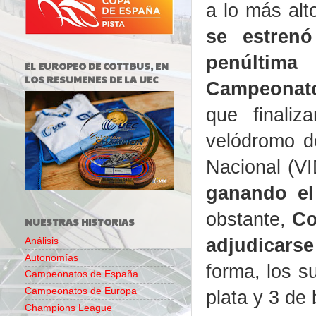
a lo más alt
se estren
penúltima
EL EUROPEO DE COTTBUS, EN
LOS RESUMENES DE LA UEC
Campeonat
que finali
velódromo de
Nacional (V
ganando el
obstante,
Co
NUESTRAS HISTORIAS
adjudicarse
Análisis
Autonomías
forma, los s
Campeonatos de España
Campeonatos de Europa
plata y 3 de 
Champions League