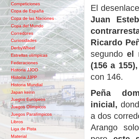
Competiciones
El desenlac
Copa de España
Juan Este
Copa de las Naciones
Copa del Mundo
contrarres
Corredores
Ricardo Pe
Curiosidades
DerbyWheel
segundo
el
Estrellas olímpicas
Federaciones
(156 a 155),
Historia JJOO
con 146.
Historia JJPP
Historia Mundial
Peña dom
Japan keirin
Juegos Europeos
inicia
l,
dond
Juegos Olímpicos
a dos corred
Juegos Paralímpicos
Libros
Arango solo
Liga de Pista
pero
este 
Material