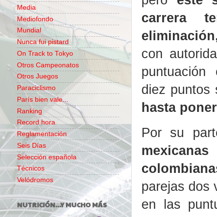
Media
carrera 
Mediofondo
Mundial
eliminació
Nunca fui pistard
con autorida
On Track to Tokyo
Otros Campeonatos
puntuación
Otros Juegos
diez puntos 
Paraciclismo
París bien vale...
hasta poner
Ranking
Record hora
Por su par
Reglamentación
Seis Días
mexicanas
Selección española
colombiana
Técnicos
Velódromos
parejas dos 
en las punt
NUTRICIÓN...Y MUCHO MÁS