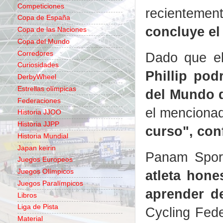
Competiciones
recienteme
Copa de España
concluye el
Copa de las Naciones
Copa del Mundo
Corredores
Dado que el
Curiosidades
Phillip pod
DerbyWheel
Estrellas olímpicas
del Mundo d
Federaciones
el mencionad
Historia JJOO
Historia JJPP
curso", con
Historia Mundial
Japan keirin
Panam Sport
Juegos Europeos
atleta hon
Juegos Olímpicos
Juegos Paralímpicos
aprender de
Libros
Liga de Pista
Cycling Fed
Material