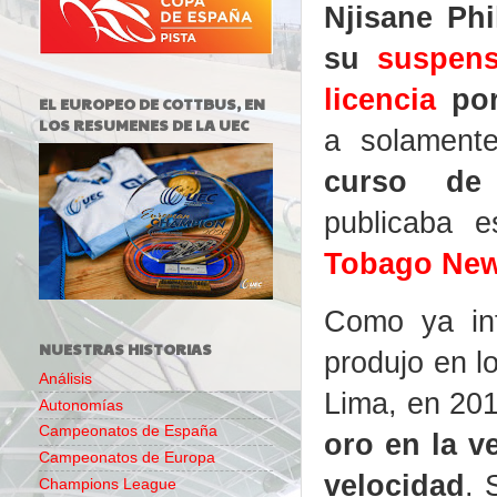
Njisane Phi
su
suspens
licencia
po
EL EUROPEO DE COTTBUS, EN
LOS RESUMENES DE LA UEC
a solamen
curso de r
publicaba 
Tobago Ne
Como ya in
NUESTRAS HISTORIAS
produjo en l
Análisis
Lima, en 20
Autonomías
Campeonatos de España
oro en la v
Campeonatos de Europa
velocidad
. 
Champions League