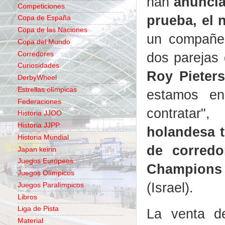
han
anuncia
Competiciones
prueba, el 
Copa de España
Copa de las Naciones
un compañer
Copa del Mundo
dos parejas
Corredores
Curiosidades
Roy Pieters
DerbyWheel
Estrellas olímpicas
estamos en
Federaciones
contratar"
Historia JJOO
Historia JJPP
holandesa t
Historia Mundial
de corredo
Japan keirin
Juegos Europeos
Champions
Juegos Olímpicos
(Israel).
Juegos Paralímpicos
Libros
Liga de Pista
La venta d
Material