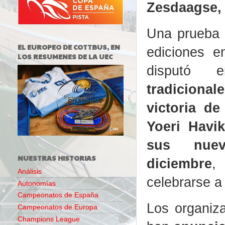
Zesdaagse,
Una prueba 
EL EUROPEO DE COTTBUS, EN
ediciones 
LOS RESUMENES DE LA UEC
disput
tradiciona
victoria d
Yoeri Havik
sus nue
NUESTRAS HISTORIAS
diciembre
,
Análisis
celebrarse a
Autonomías
Campeonatos de España
Los organiza
Campeonatos de Europa
Champions League