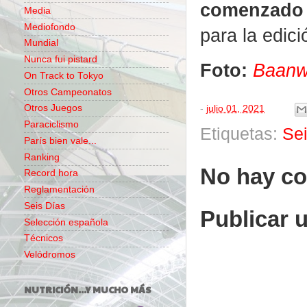
comenzado 
Media
Mediofondo
para la edic
Mundial
Nunca fui pistard
Foto:
Baanw
On Track to Tokyo
Otros Campeonatos
Otros Juegos
-
julio 01, 2021
Paraciclismo
Etiquetas:
Se
París bien vale...
Ranking
No hay co
Record hora
Reglamentación
Seis Días
Publicar 
Selección española
Técnicos
Velódromos
NUTRICIÓN...Y MUCHO MÁS