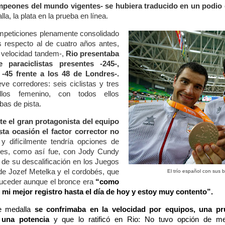
mpeones del mundo vigentes- se hubiera traducido en un podio 
la, la plata en la prueba en línea.
mpeticiones plenamente consolidado
s respecto al de cuatro años antes,
a velocidad tandem-,
Rio presentaba
paraciclistas presentes -245-,
-45 frente a los 48 de Londres-.
e corredores: seis ciclistas y tres
los femenino, con todos ellos
bas de pista.
e el gran protagonista del equipo
ta ocasión el factor corrector no
y difícilmente tendría opciones de
dres, como así fue, con Jody Cundy
de su descalificación en los Juegos
 de Jozef Metelka y el cordobés, que
El trío español con sus 
suceder aunque el bronce era
“como
 mi mejor registro hasta el día de hoy y estoy muy contento”.
de medalla
se confrimaba en la velocidad por equipos, una p
 una potencia
y que lo ratificó en Rio: No tuvo opción de met