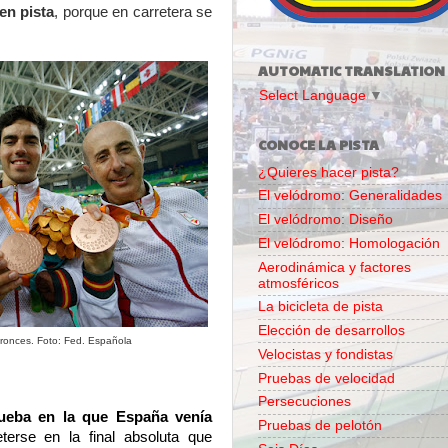
en pista
, porque en carretera se
AUTOMATIC TRANSLATION
Select Language
▼
CONOCE LA PISTA
¿Quieres hacer pista?
El velódromo: Generalidades
El velódromo: Diseño
El velódromo: Homologación
Aerodinámica y factores
atmosféricos
La bicicleta de pista
Elección de desarrollos
bronces. Foto: Fed. Española
Velocistas y fondistas
Pruebas de velocidad
Persecuciones
rueba en la que España venía
Pruebas de pelotón
erse en la final absoluta que