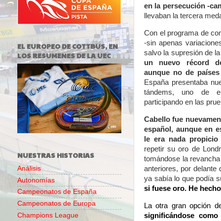
en la persecución -ca
llevaban la tercera medal
Con el programa de co
-sin apenas variacione
EL EUROPEO DE COTTBUS, EN
salvo la supresión de l
LOS RESUMENES DE LA UEC
un nuevo récord de 
aunque no de países 
España presentaba nuev
tándems, uno de el
participando en las prue
Cabello fue nuevament
español, aunque en es
le era nada propicio
repetir su oro de Lon
NUESTRAS HISTORIAS
tomándose la revancha 
anteriores, por delante
Análisis
ya sabía lo que podía 
Autonomías
si fuese oro. He hecho
Campeonatos de España
Campeonatos de Europa
La otra gran opción 
significándose como
Champions League