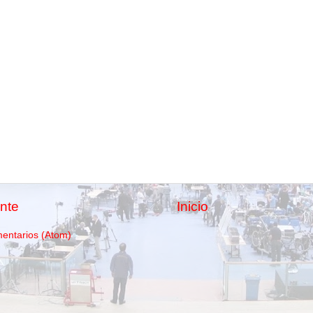
nte
Inicio
mentarios (Atom)