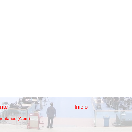
nte
Inicio
mentarios (Atom)