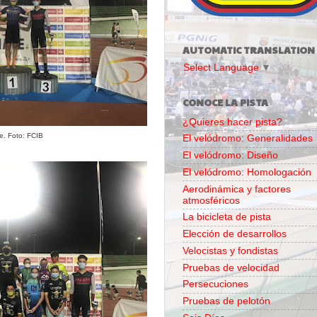
AUTOMATIC TRANSLATION
Select Language
▼
CONOCE LA PISTA
¿Quieres hacer pista?
te. Foto: FCIB
El velódromo: Generalidades
El velódromo: Diseño
El velódromo: Homologación
Aerodinámica y factores
atmosféricos
La bicicleta de pista
Elección de desarrollos
Velocistas y fondistas
Pruebas de velocidad
Persecuciones
Pruebas de pelotón