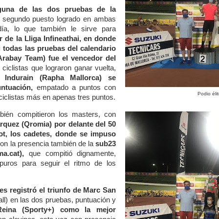
una de las dos pruebas de la
al segundo puesto logrado en ambas
ía, lo que también le sirve para
er de la Lliga Infineathai, en donde
 todas las pruebas del calendario
Arabay Team) fue el vencedor del
e ciclistas que lograron ganar vuelta,
 Indurain (Rapha Mallorca) se
untuación,
empatado a puntos con
Podio éli
iclistas más en apenas tres puntos.
bién compitieron los masters, con
árquez (Qromia) por delante del 50
t,
los cadetes, donde se impuso
on la presencia también de la
sub23
a.cat),
que compitió dignamente,
uros para seguir el ritmo de los
les registró el triunfo de Marc San
ll) en las dos pruebas, puntuación y
Reina (Sporty+) como la mejor