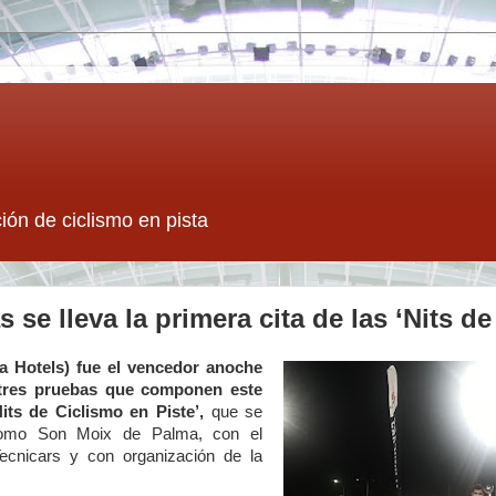
ión de ciclismo en pista
se lleva la primera cita de las ‘Nits de
a Hotels) fue el vencedor anoche
tres pruebas que componen este
its de Ciclismo en Piste’,
que se
dromo Son Moix de Palma, con el
Tecnicars y con organización de la