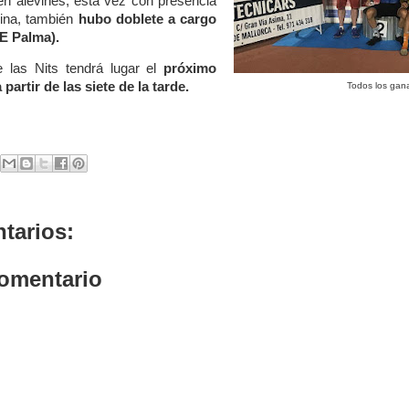
n alevines, esta vez con presencia
ina, también
hubo doblete a cargo
E Palma).
 las Nits tendrá lugar el
próximo
partir de las siete de la tarde.
Todos los gan
tarios:
comentario