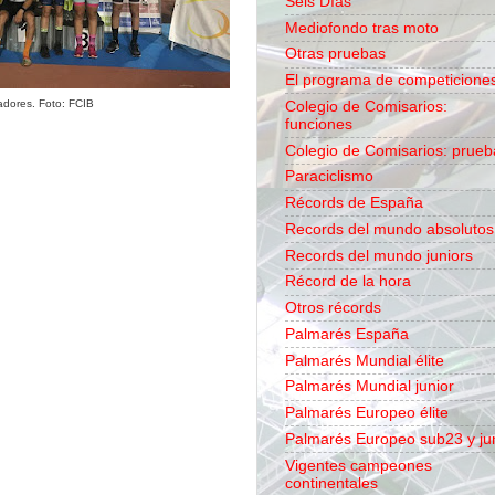
Seis Días
Mediofondo tras moto
Otras pruebas
El programa de competicione
adores. Foto: FCIB
Colegio de Comisarios:
funciones
Colegio de Comisarios: prueb
Paraciclismo
Récords de España
Records del mundo absolutos
Records del mundo juniors
Récord de la hora
Otros récords
Palmarés España
Palmarés Mundial élite
Palmarés Mundial junior
Palmarés Europeo élite
Palmarés Europeo sub23 y ju
Vigentes campeones
continentales