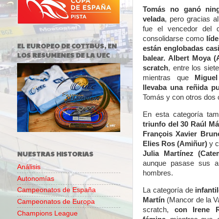
Tomás no ganó ning
velada
, pero gracias 
fue el vencedor del d
consolidarse como
líd
EL EUROPEO DE COTTBUS, EN
están englobadas casi
LOS RESUMENES DE LA UEC
balear.
Albert Moya (
scratch
, entre los siet
mientras que
Miguel
llevaba una reñida p
Tomás y con otros dos c
En esta categoría tam
triunfo del 30 Raúl M
François Xavier Bruno
Elies Ros (Amiñur)
y c
NUESTRAS HISTORIAS
Julia Martínez (Catem
aunque pasase sus ap
Análisis
hombres.
Autonomías
La categoría de
infanti
Campeonatos de España
Martín
(Mancor de la Va
Campeonatos de Europa
scratch,
con Irene 
Champions League