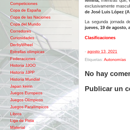
fémina,
mientras que, e
Competiciones
exclusivamente mascul
Copa de España
de José Luis López (A
Copa de las Naciones
La segunda jornada de
Copa del Mundo
jueves, 19 de agosto, a 
Corredores
Clasificaciones
Curiosidades
DerbyWheel
-
agosto 13, 2021
Estrellas olímpicas
Federaciones
Etiquetas:
Autonomías
Historia JJOO
No hay comen
Historia JJPP
Historia Mundial
Japan keirin
Publicar un 
Juegos Europeos
Juegos Olímpicos
Juegos Paralímpicos
Libros
Liga de Pista
Material