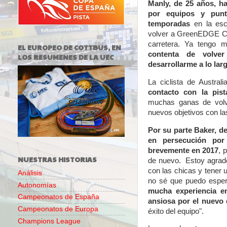
Manly, de 25 años, h
por equipos y punt
temporadas
en la es
volver a GreenEDGE Cycl
carretera. Ya tengo 
EL EUROPEO DE COTTBUS, EN
contenta de volv
LOS RESUMENES DE LA UEC
desarrollarme a lo lar
La ciclista de Austral
contacto con la pist
muchas ganas de volve
nuevos objetivos con las
Por su parte Baker, 
en persecución por
brevemente en 2017
, 
NUESTRAS HISTORIAS
de nuevo. Estoy agrade
con las chicas y tener
Análisis
no sé que puedo esper
Autonomías
mucha experiencia en
Campeonatos de España
ansiosa por el nuevo 
Campeonatos de Europa
éxito del equipo".
Champions League