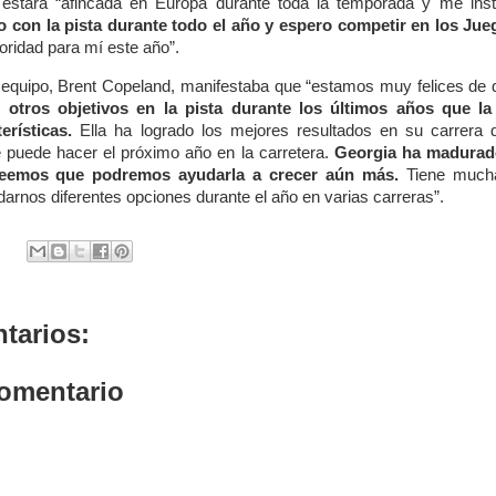
estará “afincada en Europa durante toda la temporada y me ins
 con la pista durante todo el año y espero competir en los J
ioridad para mí este año”.
 equipo, Brent Copeland, manifestaba que “estamos muy felices de 
 otros objetivos en la pista durante los últimos años que l
erísticas.
Ella ha logrado los mejores resultados en su carrera d
e puede hacer el próximo año en la carretera.
Georgia ha madurado
creemos que podremos ayudarla a crecer aún más.
Tiene mucha 
darnos diferentes opciones durante el año en varias carreras”.
tarios:
comentario