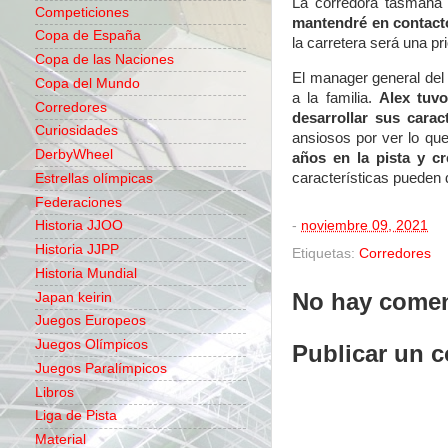
La corredora tasmana 
Competiciones
mantendré en contacto
Copa de España
la carretera será una pr
Copa de las Naciones
El manager general del
Copa del Mundo
a la familia.
Alex tuvo
Corredores
desarrollar sus caract
Curiosidades
ansiosos por ver lo qu
DerbyWheel
años en la pista y 
características pueden 
Estrellas olímpicas
Federaciones
-
noviembre 09, 2021
Historia JJOO
Historia JJPP
Etiquetas:
Corredores
Historia Mundial
No hay comen
Japan keirin
Juegos Europeos
Juegos Olímpicos
Publicar un 
Juegos Paralímpicos
Libros
Liga de Pista
Material