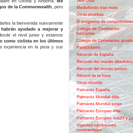
Seis Días
talaré en Girona y Andorra.
Me
uegos de la Commonwealth
, pero
Mediofondo tras moto
Otras pruebas
El programa de competicione
darles la bienvenida nuevamente
Colegio de Comisarios:
a habrán ayudado a mejorar y
funciones
esde el nivel junior y estamos
Colegio de Comisarios: prueb
 como ciclista en los últimos
experiencia en la pista y sus
Paraciclismo
Récords de España
Records del mundo absolutos
Records del mundo juniors
Récord de la hora
Otros récords
Palmarés España
Palmarés Mundial élite
Palmarés Mundial junior
Palmarés Europeo élite
Palmarés Europeo sub23 y ju
Vigentes campeones
continentales