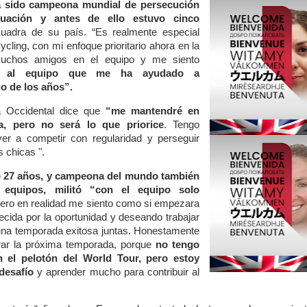
a sido campeona mundial de persecución
uación y antes de ello estuvo cinco
cuadra de su país. “Es realmente especial
ing, con mi enfoque prioritario ahora en la
muchos amigos en el equipo y me siento
er al equipo que me ha ayudado a
go de los años”.
ia Occidental dice que
“me mantendré en
a, pero no será lo que priorice
. Tengo
r a competir con regularidad y perseguir
 chicas ".
de 27 años, y campeona del mundo también
 equipos, militó “con el equipo solo
pero en realidad me siento como si empezara
cida por la oportunidad y deseando trabajar
 una temporada exitosa juntas. Honestamente
ar la próxima temporada, porque
no tengo
 el pelotón del World Tour, pero estoy
desafío
y aprender mucho para contribuir al