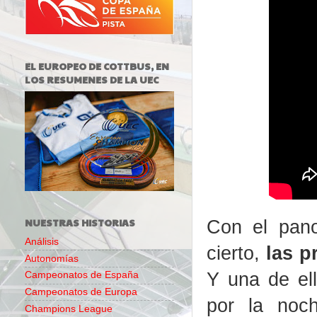
EL EUROPEO DE COTTBUS, EN
LOS RESUMENES DE LA UEC
NUESTRAS HISTORIAS
Con el pan
Análisis
cierto,
las p
Autonomías
Y una de el
Campeonatos de España
Campeonatos de Europa
por la noc
Champions League