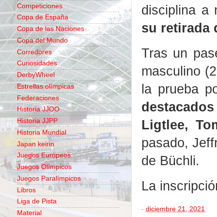
Competiciones
disciplina a
Copa de España
su retirada
Copa de las Naciones
Copa del Mundo
Tras un pase
Corredores
Curiosidades
masculino (2
DerbyWheel
la prueba po
Estrellas olímpicas
Federaciones
destacados
Historia JJOO
Ligtlee, T
Historia JJPP
Historia Mundial
pasado, Jeff
Japan keirin
Juegos Europeos
de Büchli.
Juegos Olímpicos
Juegos Paralímpicos
La inscripci
Libros
Liga de Pista
-
diciembre 21, 2021
Material