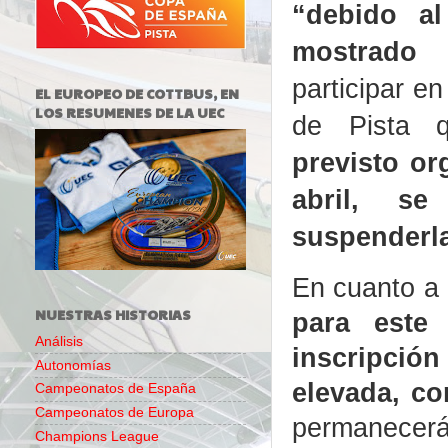
“debido a
mostrado
participar e
EL EUROPEO DE COTTBUS, EN
LOS RESUMENES DE LA UEC
de Pista q
previsto or
abril, s
suspenderl
En cuanto a 
NUESTRAS HISTORIAS
para este
Análisis
inscripci
Autonomías
elevada, co
Campeonatos de España
Campeonatos de Europa
permanecer
Champions League