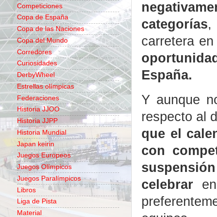
negativam
Competiciones
Copa de España
categorías
,
Copa de las Naciones
carretera en
Copa del Mundo
Corredores
oportunida
Curiosidades
España.
DerbyWheel
Estrellas olímpicas
Y aunque no
Federaciones
Historia JJOO
respecto al 
Historia JJPP
que el cale
Historia Mundial
Japan keirin
con compet
Juegos Europeos
suspensión
Juegos Olímpicos
Juegos Paralímpicos
celebrar
en 
Libros
preferente
Liga de Pista
Material