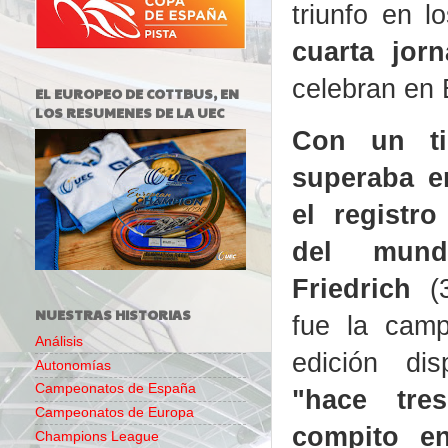
triunfo en l
cuarta jor
celebran en 
EL EUROPEO DE COTTBUS, EN
LOS RESUMENES DE LA UEC
Con un ti
superaba 
el registr
del mun
Friedrich
(3
NUESTRAS HISTORIAS
fue la camp
Análisis
edición di
Autonomías
Campeonatos de España
"hace tr
Campeonatos de Europa
compito en
Champions League