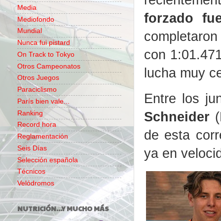
Media
forzado fu
Mediofondo
Mundial
completaron
Nunca fui pistard
con 1:01.47
On Track to Tokyo
Otros Campeonatos
lucha muy ce
Otros Juegos
Paraciclismo
Entre los ju
París bien vale...
Schneider
(
Ranking
Record hora
de esta corr
Reglamentación
Seis Días
ya en velocid
Selección española
Técnicos
Velódromos
NUTRICIÓN...Y MUCHO MÁS