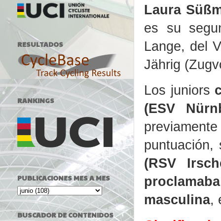
Laura Süßmi
es su segun
Lange, del V
RESULTADOS
Jährig (Zugvo
Los juniors
RANKINGS
(ESV Nürn
previamente
puntuación,
(RSV Irsc
PUBLICACIONES MES A MES
proclama
masculina
,
BUSCADOR DE CONTENIDOS