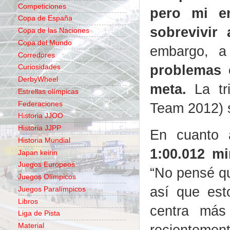
Competiciones
pero mi en
Copa de España
sobrevivir
Copa de las Naciones
Copa del Mundo
embargo, a
Corredores
problemas 
Curiosidades
DerbyWheel
meta.
La t
Estrellas olímpicas
Federaciones
Team 2012) s
Historia JJOO
Historia JJPP
En cuanto a
Historia Mundial
1:00.012 m
Japan keirin
Juegos Europeos
“No pensé qu
Juegos Olímpicos
así que est
Juegos Paralímpicos
Libros
centra más
Liga de Pista
recientemen
Material