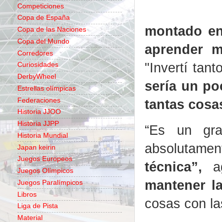
Competiciones
Copa de España
montado en 
Copa de las Naciones
Copa del Mundo
aprender m
Corredores
"Invertí tan
Curiosidades
DerbyWheel
sería un po
Estrellas olímpicas
Federaciones
tantas cosa
Historia JJOO
Historia JJPP
“Es un gra
Historia Mundial
absolutame
Japan keirin
Juegos Europeos
técnica”,
a
Juegos Olímpicos
mantener la 
Juegos Paralímpicos
Libros
cosas con la
Liga de Pista
Material