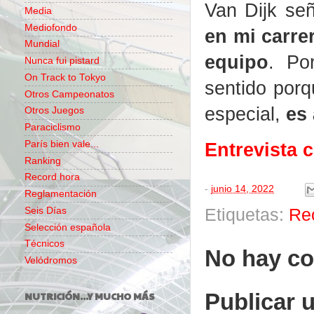
Van Dijk señ
Media
Mediofondo
en mi carrer
Mundial
equipo
. Po
Nunca fui pistard
On Track to Tokyo
sentido porq
Otros Campeonatos
especial,
es
Otros Juegos
Paraciclismo
París bien vale...
Entrevista 
Ranking
Record hora
-
junio 14, 2022
Reglamentación
Etiquetas:
Re
Seis Días
Selección española
Técnicos
No hay co
Velódromos
Publicar 
NUTRICIÓN...Y MUCHO MÁS