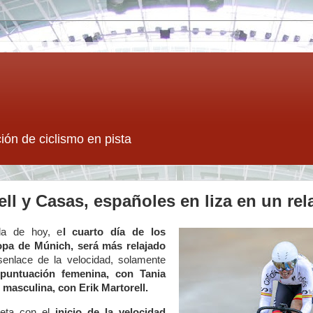
ión de ciclismo en pista
ell y Casas, españoles en liza en un rel
ada de hoy, e
l cuarto día de los
pa de Múnich, será más relajado
senlace de la velocidad, solamente
 puntuación femenina, con Tania
n masculina, con Erik Martorell.
leta con el
inicio de la velocidad