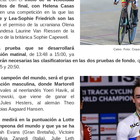
rtos de final, con Helena Casas
 en una competición en la que las
 y Lea-Sophie Friedrich son las
n el permiso de la ucraniana Olena
landesa Laurine Van Riessen de la
o de la británica Sophie Capewell.
a prueba que se desarrollará
Calvo. Foto: Cop
ión matinal
, de 13:48 a 15:00, ya
án necesarias las clasificatorias en las dos pruebas de fondo
, 
45 y 20:50.
ni, campeón del mundo, será el gran
ación masculina, donde Martorell
vales al neerlandés Yoeri Havik, al
szewski, que viene de ganar el
a Jules Hesters, al alemán Theo
obias Aagaard Hansen.
 medirá en la puntuación
a Lotte
ampeona del mundo y que ya se ha
h Evans (Gran Bretaña), Victoire
lvia Zanardi (Italia), Julie Leth