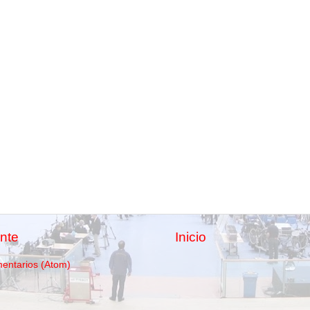
nte
Inicio
mentarios (Atom)