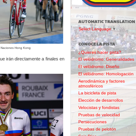
AUTOMATIC TRANSLATION
Select Language
▼
CONOCE LA PISTA
a Naciones Hong Kong
¿Quieres hacer pista?
que irán directamente a finales en
El velódromo: Generalidades
El velódromo: Diseño
El velódromo: Homologación
Aerodinámica y factores
atmosféricos
La bicicleta de pista
Elección de desarrollos
Velocistas y fondistas
Pruebas de velocidad
Persecuciones
Pruebas de pelotón