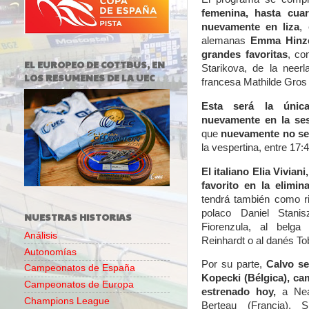
femenina, hasta cua
nuevamente en liza
,
alemanas
Emma Hinze
grandes favoritas
, co
EL EUROPEO DE COTTBUS, EN
Starikova, de la neer
LOS RESUMENES DE LA UEC
francesa Mathilde Gros 
Esta será la únic
nuevamente en la ses
que
nuevamente no ser
la vespertina, entre 17:
El italiano Elia Vivia
favorito en la elimin
tendrá también como ri
polaco Daniel Stani
NUESTRAS HISTORIAS
Fiorenzula, al belg
Análisis
Reinhardt o al danés T
Autonomías
Por su parte,
Calvo se
Campeonatos de España
Kopecki (Bélgica), c
Campeonatos de Europa
estrenado hoy,
a
Nea
Champions League
Berteau (Francia), Si