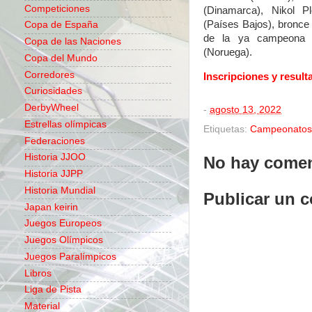
Competiciones
(Dinamarca), Nikol P
(Países Bajos), bronce
Copa de España
de la ya campeona c
Copa de las Naciones
(Noruega).
Copa del Mundo
Corredores
Inscripciones y result
Curiosidades
DerbyWheel
-
agosto 13, 2022
Estrellas olímpicas
Etiquetas:
Campeonatos
Federaciones
Historia JJOO
No hay comen
Historia JJPP
Historia Mundial
Publicar un 
Japan keirin
Juegos Europeos
Juegos Olímpicos
Juegos Paralímpicos
Libros
Liga de Pista
Material