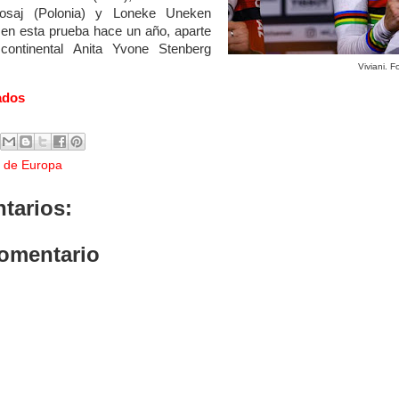
losaj (Polonia) y Loneke Uneken
 en esta prueba hace un año, aparte
ontinental Anita Yvone Stenberg
Viviani. F
ados
 de Europa
tarios:
comentario