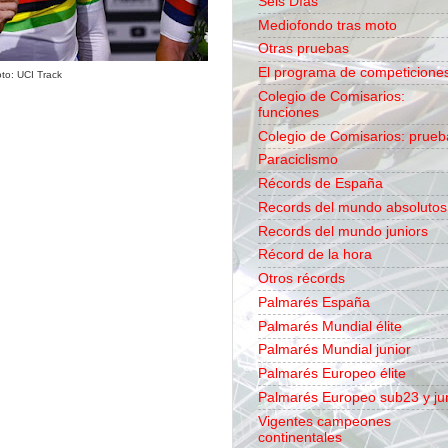
Seis Días
Mediofondo tras moto
Otras pruebas
El programa de competicione
oto: UCI Track
Colegio de Comisarios:
funciones
Colegio de Comisarios: prueb
Paraciclismo
Récords de España
Records del mundo absolutos
Records del mundo juniors
Récord de la hora
Otros récords
Palmarés España
Palmarés Mundial élite
Palmarés Mundial junior
Palmarés Europeo élite
Palmarés Europeo sub23 y ju
Vigentes campeones
continentales