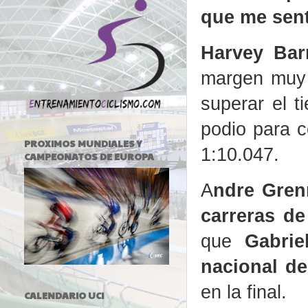
que me sent
Harvey Barn
margen muy 
superar el 
podio para c
PROXIMOS MUNDIALES Y
1:10.047.
CAMPEONATOS DE EUROPA
A
ndre Grenn
carreras de
que
Gabrie
nacional d
en la final.
CALENDARIO UCI