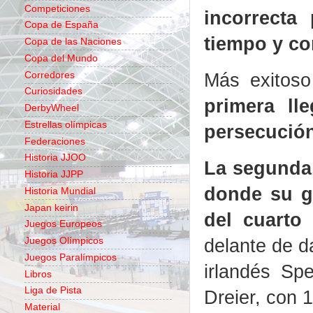
Competiciones
incorrecta
Copa de España
tiempo y co
Copa de las Naciones
Copa del Mundo
Más exitos
Corredores
Curiosidades
primera ll
DerbyWheel
Estrellas olímpicas
persecució
Federaciones
Historia JJOO
La segunda
Historia JJPP
donde su gr
Historia Mundial
Japan keirin
del cuarto
Juegos Europeos
delante de d
Juegos Olímpicos
Juegos Paralímpicos
irlandés Sp
Libros
Liga de Pista
Dreier, con 
Material