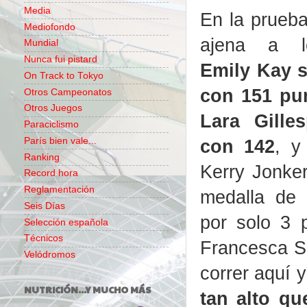
Media
En la prueb
Mediofondo
ajena a l
Mundial
Nunca fui pistard
Emily Kay se
On Track to Tokyo
con 151 pu
Otros Campeonatos
Otros Juegos
Lara Gille
Paraciclismo
París bien vale...
con 142
, y
Ranking
Kerry Jonker
Record hora
Reglamentación
medalla de 
Seis Días
por solo 3 p
Selección española
Técnicos
Francesca Se
Velódromos
correr aquí 
NUTRICIÓN...Y MUCHO MÁS
tan alto qu