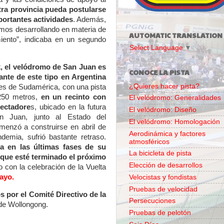
ra provincia pueda postularse
portantes actividades
. Además,
nimos desarrollando en materia de
AUTOMATIC TRANSLATION
miento”, indicaba en un segundo
Select Language
▼
, el velódromo de San Juan es
CONOCE LA PISTA
ante de este tipo en Argentina
¿Quieres hacer pista?
tes de Sudamérica,
con una pista
250 metros,
en un recinto con
El velódromo: Generalidades
pectadore
s, ubicado en la futura
El velódromo: Diseño
n Juan, junto al Estado del
El velódromo: Homologación
enzó a construirse en abril de
Aerodinámica y factores
emia, sufrió bastante retraso.
atmosféricos
a en las últimas fases de su
La bicicleta de pista
s que esté terminado el próximo
Elección de desarrollos
o con la celebración de la Vuelta
ayo.
Velocistas y fondistas
Pruebas de velocidad
 por el Comité Directivo de la
Persecuciones
de Wollongong.
Pruebas de pelotón