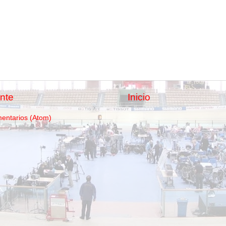
nte
Inicio
mentarios (Atom)