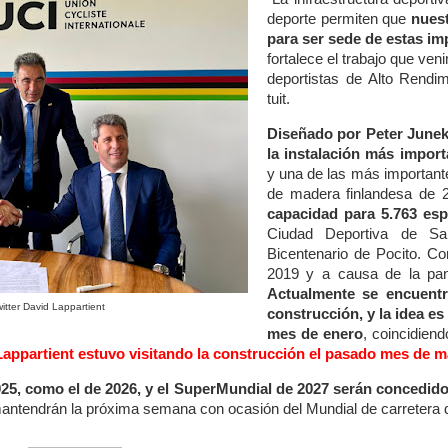
deporte permiten que
nuest
para ser sede de estas im
fortalece el trabajo que ve
deportistas de Alto Rendi
tuit.
Diseñado por Peter Junek
la instalación más import
y una de las más importan
de madera finlandesa de 
capacidad para 5.763 es
Ciudad Deportiva de Sa
Bicentenario de Pocito.
Com
2019 y a causa de la pand
Actualmente se encuentr
witter David Lappartient
construcción, y la idea e
mes de enero
, coincidiend
Lappartient estuvo visitando la construcción el pasado mes de m
025, como el de 2026, y el SuperMundial de 2027 serán concedidos
mantendrán la próxima semana con ocasión del Mundial de carretera 