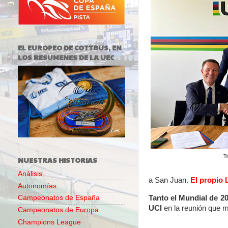
EL EUROPEO DE COTTBUS, EN
LOS RESUMENES DE LA UEC
T
NUESTRAS HISTORIAS
Análisis
a San Juan.
El propio 
Autonomías
Tanto el Mundial de 2
Campeonatos de España
UCI
en la reunión que 
Campeonatos de Europa
Champions League