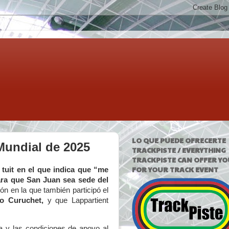
LO QUE PUEDE OFRECERTE
Mundial de 2025
TRACKPISTE / EVERYTHING
TRACKPISTE CAN OFFER YO
FOR YOUR TRACK EVENT
tuit en el que indica que “me
para que San Juan sea sede del
 en la que también participó el
io Curuchet,
y que Lappartient
va y las condiciones de apoyo al