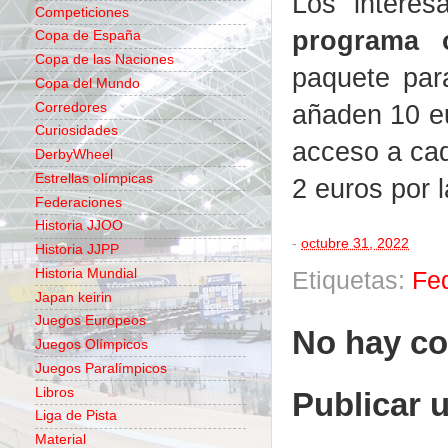
Los intere
Competiciones
programa o
Copa de España
Copa de las Naciones
paquete par
Copa del Mundo
añaden 10 eur
Corredores
Curiosidades
acceso a cad
DerbyWheel
Estrellas olímpicas
2 euros por l
Federaciones
Historia JJOO
-
octubre 31, 2022
Historia JJPP
Historia Mundial
Etiquetas:
Fe
Japan keirin
Juegos Europeos
No hay co
Juegos Olímpicos
Juegos Paralímpicos
Libros
Publicar 
Liga de Pista
Material