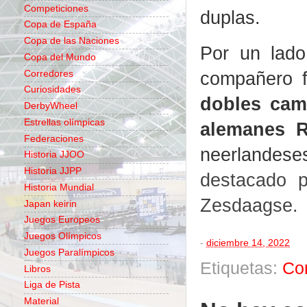
Competiciones
duplas.
Copa de España
Copa de las Naciones
Por un lad
Copa del Mundo
compañero f
Corredores
Curiosidades
dobles cam
DerbyWheel
Estrellas olímpicas
alemanes R
Federaciones
neerlandes
Historia JJOO
Historia JJPP
destacado p
Historia Mundial
Zesdaagse.
Japan keirin
Juegos Europeos
Juegos Olímpicos
-
diciembre 14, 2022
Juegos Paralímpicos
Etiquetas:
Co
Libros
Liga de Pista
Material