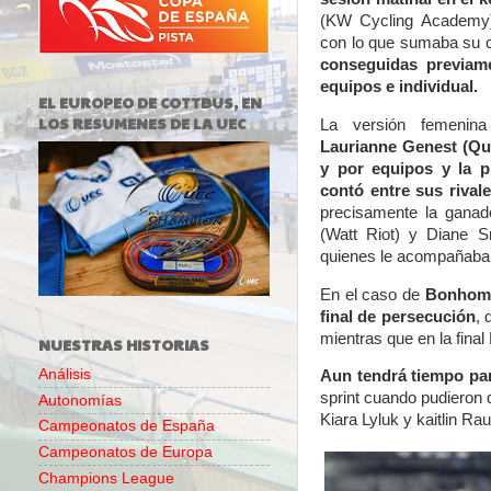
(KW Cycling Academy
con lo que sumaba su c
conseguidas previame
equipos e individual.
EL EUROPEO DE COTTBUS, EN
LOS RESUMENES DE LA UEC
La versión femenin
Laurianne Genest (Que
y por equipos y la p
contó entre sus rival
precisamente la ganado
(Watt Riot) y Diane S
quienes le acompañaban
En el caso de
Bonhomme
final de persecución
, 
mientras que en la fina
NUESTRAS HISTORIAS
Análisis
Aun tendrá tiempo par
sprint cuando pudieron d
Autonomías
Kiara Lyluk y kaitlin Ra
Campeonatos de España
Campeonatos de Europa
Champions League