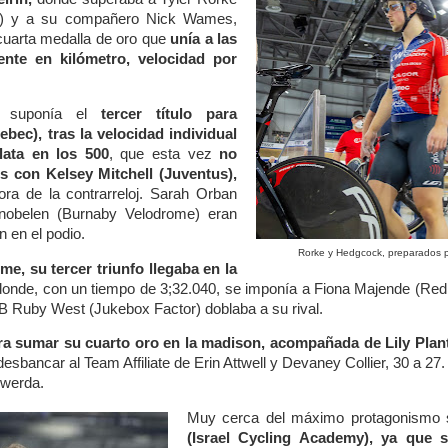
) y a su compañero Nick Wames,
uarta medalla de oro que
unía a las
nte en kilómetro, velocidad por
a suponía el
tercer título para
bec), tras la velocidad individual
lata en los 500
, que esta vez
no
es con Kelsey Mitchell (Juventus),
ra de la contrarreloj. Sarah Orban
nobelen (Burnaby Velodrome) eran
 en el podio.
Rorke y Hedgcock, preparados pa
, su tercer triunfo llegaba en la
donde, con un tiempo de 3;32.040, se imponía a Fiona Majende (Red
l B Ruby West (Jukebox Factor) doblaba a su rival.
a sumar su cuarto oro en la madison, acompañada de Lily Plan
esbancar al Team Affiliate de Erin Attwell y Devaney Collier, 30 a 27. 
uwerda.
Muy cerca del máximo protagonismo
(Israel Cycling Academy), ya que 