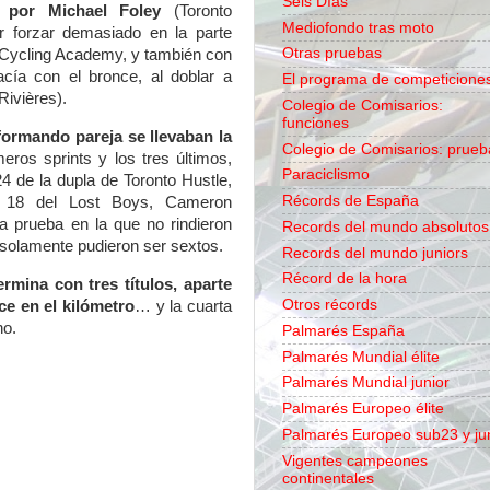
Seis Días
o por Michael Foley
(Toronto
Mediofondo tras moto
er forzar demasiado en la parte
Otras pruebas
el Cycling Academy, y también con
acía con el bronce, al doblar a
El programa de competicione
Rivières).
Colegio de Comisarios:
funciones
formando pareja se llevaban la
Colegio de Comisarios: prueb
eros sprints y los tres últimos,
Paraciclismo
 24 de la dupla de Toronto Hustle,
Récords de España
s 18 del Lost Boys, Cameron
a prueba en la que no rindieron
Records del mundo absolutos
solamente pudieron ser sextos.
Records del mundo juniors
Récord de la hora
ermina con tres títulos, aparte
Otros récords
ce en el kilómetro
… y la cuarta
no.
Palmarés España
Palmarés Mundial élite
Palmarés Mundial junior
Palmarés Europeo élite
Palmarés Europeo sub23 y ju
Vigentes campeones
continentales