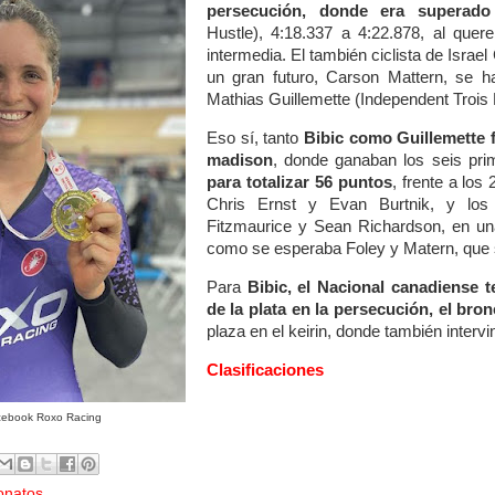
persecución, donde era superad
Hustle), 4:18.337 a 4:22.878, al quer
intermedia. El también ciclista de Isra
un gran futuro, Carson Mattern, se h
Mathias Guillemette (Independent Trois 
Eso sí, tanto
Bibic como Guillemette 
madison
, donde ganaban los seis prim
para totalizar 56 puntos
, frente a los
Chris Ernst y Evan Burtnik, y lo
Fitzmaurice y Sean Richardson, en un
como se esperaba Foley y Matern, que 
Para
Bibic, el Nacional canadiense t
de la plata en la persecución, el bron
plaza en el keirin, donde también intervi
Clasificaciones
ebook Roxo Racing
onatos