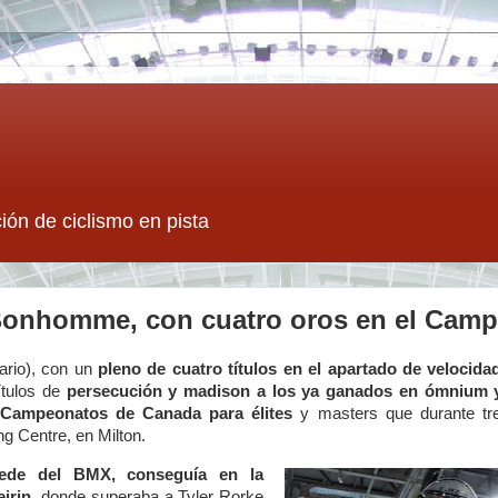
ión de ciclismo en pista
onhomme, con cuatro oros en el Cam
ario), con un
pleno de cuatro títulos en el apartado de veloci
ítulos de
persecución y madison a los ya ganados en ómnium y
 Campeonatos de Canada para élites
y masters que durante tre
g Centre, en Milton.
ede del BMX, conseguía en la
irin,
donde superaba a Tyler Rorke