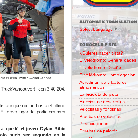
AUTOMATIC TRANSLATION
Select Language
▼
CONOCE LA PISTA
¿Quieres hacer pista?
El velódromo: Generalidades
El velódromo: Diseño
El velódromo: Homologación
ra el keirin. Twitter Cycling Canada
Aerodinámica y factores
atmosféricos
 TruckVancouver), con 3:40.204,
La bicicleta de pista
Elección de desarrollos
te
, aunque no fue hasta el último
Velocistas y fondistas
El tercer lugar del podio era para
Pruebas de velocidad
Persecuciones
 se quedó
el joven Dylan Bibic
Pruebas de pelotón
solo pudo ser segundo en la