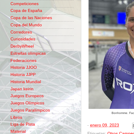
Competiciones
Copa de España
Copa de las Naciones
Copa del Mundo
Corredores
Curiosidades
DerbyWheel
Estrellas olímpicas
Federaciones
Historia JJOO
Historia JJPP
Historia Mundial
Japan keirin
Juegos Europeos
Juegos Olímpicos
Juegos Paralímpicos
Bonhomme. Fac
Libros
Liga de Pista
-
enero 09, 2023
Material
Etiquetas:
Otros Campe