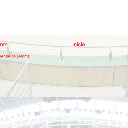
nte
Inicio
mentarios (Atom)