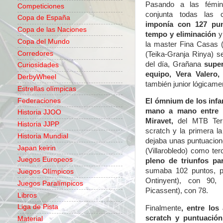
Pasando a las fémin
Competiciones
conjunta todas las 
Copa de España
imponía con 127 pun
Copa de las Naciones
tempo y eliminación
y 
Copa del Mundo
la master Fina Casas (
Corredores
(Teika-Granja Rinya) se
del día, Grañana
supe
Curiosidades
equipo, Vera Valero
DerbyWheel
también junior lógicame
Estrellas olímpicas
Federaciones
El ómnium de los infan
mano a mano entre 
Historia JJOO
Miravet
,
del MTB Terr
Historia JJPP
scratch y la primera la
Historia Mundial
dejaba unas puntuacio
Japan keirin
(Villarobledo) como terc
Juegos Europeos
pleno de triunfos p
sumaba 102 puntos, 
Juegos Olímpicos
Ontinyent), con 90,
Juegos Paralímpicos
Picassent), con 78.
Libros
Liga de Pista
Finalmente
, entre los
scratch y puntuación
Material