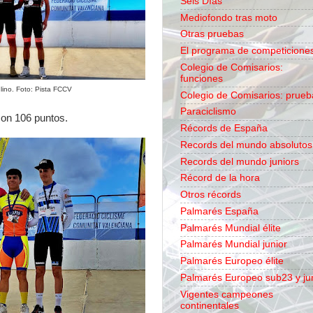
Seis Días
Mediofondo tras moto
Otras pruebas
El programa de competicione
Colegio de Comisarios:
funciones
lino. Foto: Pista FCCV
Colegio de Comisarios: prueb
Paraciclismo
con 106 puntos.
Récords de España
Records del mundo absolutos
Records del mundo juniors
Récord de la hora
Otros récords
Palmarés España
Palmarés Mundial élite
Palmarés Mundial junior
Palmarés Europeo élite
Palmarés Europeo sub23 y ju
Vigentes campeones
continentales