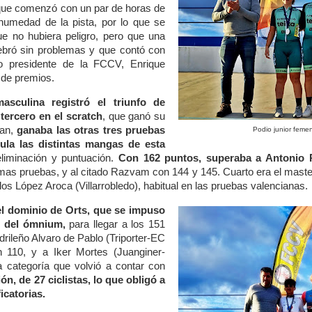
ue comenzó con un par de horas de
humedad de la pista, por lo que se
e no hubiera peligro, pero que una
ebró sin problemas y que contó con
o presidente de la FCCV, Enrique
 de premios.
asculina registró el triunfo de
tercero en el scratch
, que ganó su
van,
ganaba las otras tres pruebas
Podio junior feme
ula las distintas mangas de esta
eliminación y puntuación.
Con 162 puntos, superaba a Antonio R
imas pruebas, y al citado Razvam con 144 y 145. Cuarto era el maste
os López Aroca (Villarrobledo), habitual en las pruebas valencianas.
l dominio de Orts, que se impuso
s del ómnium,
para llegar a los 151
drileño Alvaro de Pablo (Triporter-EC
 110, y a Iker Mortes (Juanginer-
a categoría que volvió a contar con
ón, de 27 ciclistas, lo que obligó a
icatorias
.