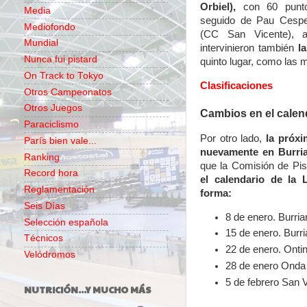
Orbiel),
con 60 puntos
Media
seguido de Pau Cesped
Mediofondo
(CC San Vicente), 
Mundial
intervinieron también
l
Nunca fui pistard
quinto lugar, como las m
On Track to Tokyo
Clasificaciones
Otros Campeonatos
Otros Juegos
Cambios en el calen
Paraciclismo
Por otro lado,
la próxi
París bien vale...
nuevamente en Burri
Ranking
que la Comisión de Pis
Record hora
el calendario de la 
Reglamentación
forma:
Seis Días
8 de enero. Burria
Selección española
15 de enero. Burri
Técnicos
22 de enero. Ontin
Velódromos
28 de enero Onda 
5 de febrero San V
NUTRICIÓN...Y MUCHO MÁS