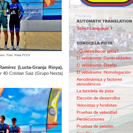
AUTOMATIC TRANSLATION
Select Language
▼
CONOCE LA PISTA
¿Quieres hacer pista?
nino. Foto: Pista FCCV
El velódromo: Generalidades
El velódromo: Diseño
amírez (Lucta-Granja Rinya),
El velódromo: Homologación
r 40 Cristian Saiz (Grupo Nexta)
Aerodinámica y factores
atmosféricos
La bicicleta de pista
Elección de desarrollos
Velocistas y fondistas
Pruebas de velocidad
Persecuciones
Pruebas de pelotón