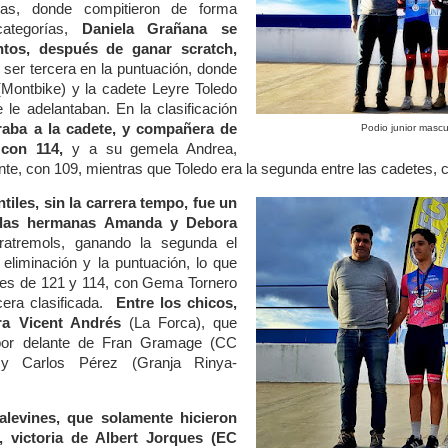
as, donde compitieron de forma
categorías,
Daniela Grañana se
tos, después de ganar scratch,
ser tercera en la puntuación, donde
Montbike) y la cadete Leyre Toledo
 le adelantaban. En la clasificación
raba a la cadete, y compañera de
Podio junior mascu
, con 114,
y a su gemela Andrea,
nte, con 109, mientras que Toledo era la segunda entre las cadetes, 
tiles, sin la carrera tempo, fue un
las hermanas Amanda y Debora
atremols,
ganando la segunda el
 eliminación y la puntuación, lo que
nes de 121 y 114, con Gema Tornero
era clasificada.
Entre los chicos,
ara Vicent Andrés
(La Forca), que
por delante de Fran Gramage (CC
 y Carlos Pérez (Granja Rinya-
 alevines, que solamente hicieron
, victoria de Albert Jorques (EC