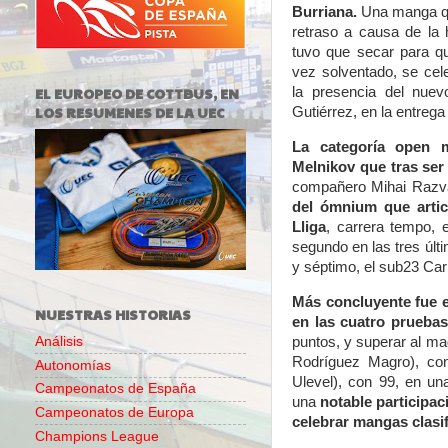
Burriana
.
Una manga q
retraso a causa de la 
tuvo que secar para qu
vez solventado, se cel
EL EUROPEO DE COTTBUS, EN
la presencia del nuev
LOS RESUMENES DE LA UEC
Gutiérrez, en la entrega
La categoría open m
Melnikov que tras ser 
compañero Mihai Raz
del ómnium que artic
Lliga
, carrera tempo, 
segundo en las tres últ
y séptimo, el sub23 Carl
Más concluyente fue e
NUESTRAS HISTORIAS
en las cuatro prueba
puntos, y superar al ma
Análisis
Rodríguez Magro), con
Autonomías
Ulevel), con 99, en un
Campeonatos de España
una
notable participaci
Campeonatos de Europa
celebrar mangas clasif
Champions League