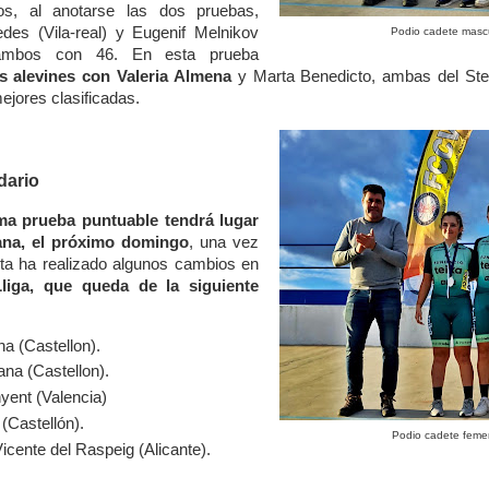
, al anotarse las dos pruebas,
es (Vila-real) y Eugenif Melnikov
Podio cadete mascu
ambos con 46. En esta prueba
as alevines con Valeria Almena
y Marta Benedicto, ambas del Stef
ejores clasificadas.
dario
ma prueba puntuable tendrá lugar
ana, el próximo domingo
, una vez
ta ha realizado algunos cambios en
Lliga, que queda de la siguiente
na (Castellon).
ana (Castellon).
yent (Valencia)
(Castellón).
Podio cadete feme
icente del Raspeig (Alicante).