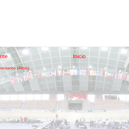
nte
Inicio
mentarios (Atom)