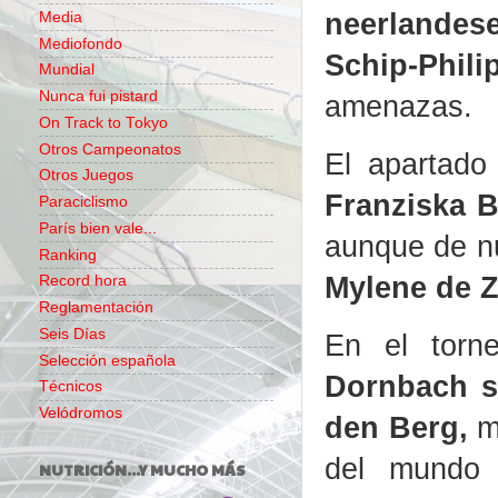
neerlandese
Media
Mediofondo
Schip-Phil
Mundial
Nunca fui pistard
amenazas.
On Track to Tokyo
Otros Campeonatos
El apartado
Otros Juegos
Franziska B
Paraciclismo
París bien vale...
aunque de n
Ranking
Mylene de 
Record hora
Reglamentación
Seis Días
En el torn
Selección española
Dornbach s
Técnicos
Velódromos
den Berg,
mi
del mund
NUTRICIÓN...Y MUCHO MÁS