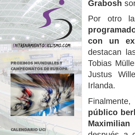
Grabosh
son
Por otro l
programado
con un exc
destacan la
Tobias Müll
PROXIMOS MUNDIALES Y
CAMPEONATOS DE EUROPA
Justus Will
Irlanda.
Finalmente,
público ber
Maximilian
CALENDARIO UCI
después a c