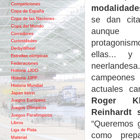
Competiciones
modalidade
Copa de España
se dan cita
Copa de las Naciones
Copa del Mundo
aunque 
Corredores
protagonism
Curiosidades
DerbyWheel
ellas... y
Estrellas olímpicas
Federaciones
neerlandes
Historia JJOO
campeone
Historia JJPP
Historia Mundial
actuales c
Japan keirin
Roger K
Juegos Europeos
Juegos Olímpicos
Reinhardt 
Juegos Paralímpicos
“Queremos g
Libros
Liga de Pista
como prep
Material