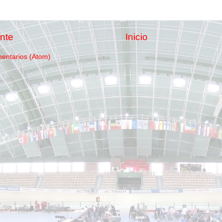
nte
Inicio
mentarios (Atom)