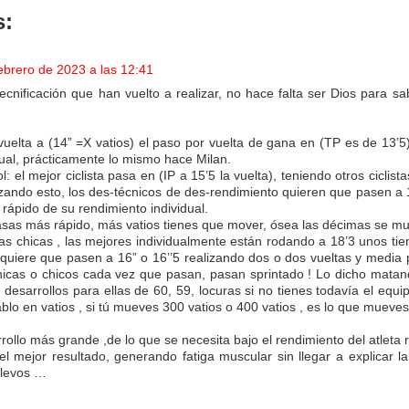
s:
ebrero de 2023 a las 12:41
cnificación que han vuelto a realizar, no hace falta ser Dios para sab
uelta a (14” =X vatios) el paso por vuelta de gana en (TP es de 13’5
dual, prácticamente lo mismo hace Milan.
: el mejor ciclista pasa en (IP a 15’5 la vuelta), teniendo otros ciclis
izando esto, los des-técnicos de des-rendimiento quieren que pasen a 14”
ápido de su rendimiento individual.
sas más rápido, más vatios tienes que mover, ósea las décimas se mult
as chicas , las mejores individualmente están rodando a 18’3 unos ti
quiere que pasen a 16” o 16’’5 realizando dos o dos vueltas y media p
 chicas o chicos cada vez que pasan, pasan sprintado ! Lo dicho matand
desarrollos para ellas de 60, 59, locuras si no tienes todavía el equi
ablo en vatios , si tú mueves 300 vatios o 400 vatios , es lo que muev
rrollo más grande ,de lo que se necesita bajo el rendimiento del atleta r
l mejor resultado, generando fatiga muscular sin llegar a explicar la 
elevos …