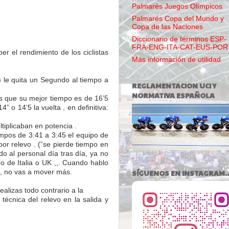
Palmarés Juegos Olímpicos
Palmarés Copa del Mundo y
Copa de las Naciones
Diccionario de términos ESP-
FRA-ENG-ITA-CAT-EUS-POR
er el rendimiento de los ciclistas
Más información de utilidad
) le quita un Segundo al tiempo a
REGLAMENTACION UCI Y
NORMATIVA ESPAÑOLA
tas que su mejor tiempo es de 16’5
 o 14’5 la vuelta , en definitiva:
iplicaban en potencia .
empos de 3:41 a 3:45 el equipo de
or relevo . (“se pierde tiempo en
o al personal día tras día, ya no
po de Italia o UK ,,. Cuando hablo
SÍGUENOS EN INSTAGRAM..
es, no vas a mover más.
ealizas todo contrario a la
técnica del relevo en la salida y