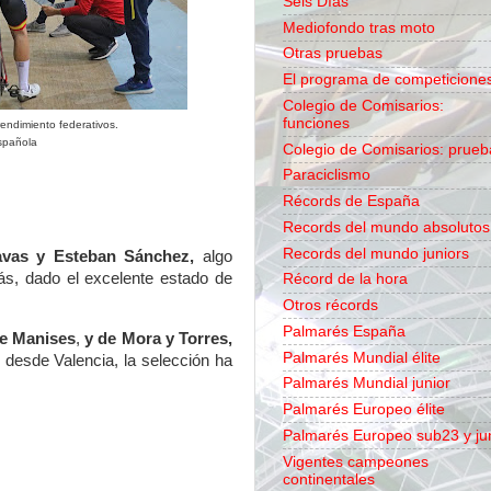
Seis Días
Mediofondo tras moto
Otras pruebas
El programa de competicione
Colegio de Comisarios:
funciones
 rendimiento federativos.
spañola
Colegio de Comisarios: prueb
Paraciclismo
Récords de España
Records del mundo absolutos
Records del mundo juniors
avas y Esteban Sánchez,
algo
s, dado el excelente estado de
Récord de la hora
Otros récords
Palmarés España
de Manises
,
y de Mora y Torres,
Palmarés Mundial élite
 desde Valencia, la selección ha
Palmarés Mundial junior
Palmarés Europeo élite
Palmarés Europeo sub23 y ju
Vigentes campeones
continentales