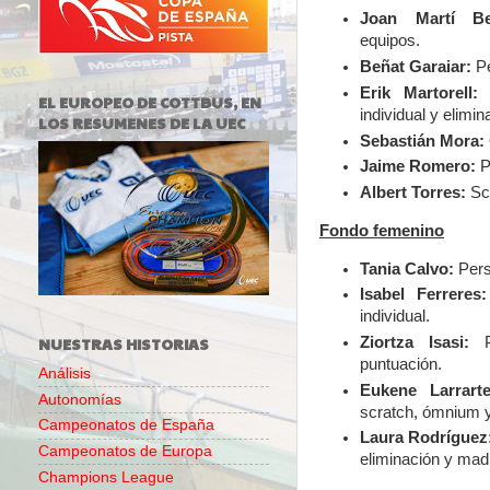
Joan Martí Be
equipos.
Beñat Garaiar:
Pe
Erik Martorell:
P
EL EUROPEO DE COTTBUS, EN
individual y elimin
LOS RESUMENES DE LA UEC
Sebastián Mora:
Jaime Romero:
P
Albert Torres:
Scr
Fondo femenino
Tania Calvo:
Pers
Isabel Ferreres:
individual.
NUESTRAS HISTORIAS
Ziortza Isasi:
Pe
puntuación.
Análisis
Eukene Larrarte
Autonomías
scratch, ómnium 
Campeonatos de España
Laura Rodríguez
Campeonatos de Europa
eliminación y mad
Champions League