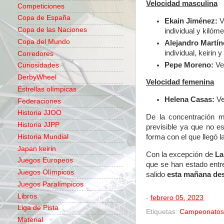
Velocidad masculina
Competiciones
Copa de España
Ekain Jiménez:
V
Copa de las Naciones
individual y kilóme
Copa del Mundo
Alejandro Martín
individual, keirin y
Corredores
Pepe Moreno:
Vel
Curiosidades
DerbyWheel
Velocidad femenina
Estrellas olímpicas
Helena Casas:
Ve
Federaciones
Historia JJOO
De la concentración 
Historia JJPP
previsible
ya que no es
Historia Mundial
forma con el que llegó l
Japan keirin
Con la excepción de
La
Juegos Europeos
que se han estado entre
Juegos Olímpicos
salido
esta mañana de
Juegos Paralímpicos
Libros
-
febrero 05, 2023
Liga de Pista
Etiquetas:
Campeonatos
Material