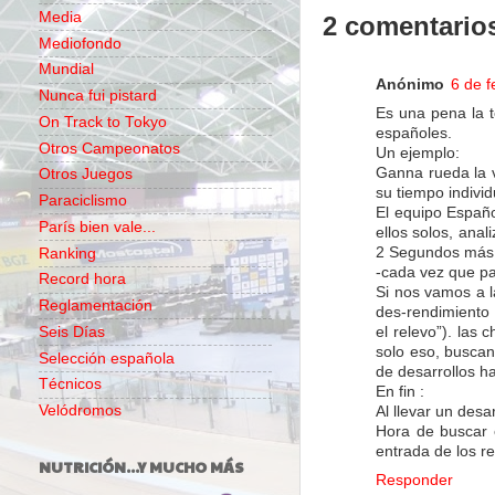
Media
2 comentario
Mediofondo
Mundial
Anónimo
6 de f
Nunca fui pistard
Es una pena la te
On Track to Tokyo
españoles.
Otros Campeonatos
Un ejemplo:
Ganna rueda la v
Otros Juegos
su tiempo indivi
Paraciclismo
El equipo Español
París bien vale...
ellos solos, anal
2 Segundos más r
Ranking
-cada vez que pa
Record hora
Si nos vamos a l
Reglamentación
des-rendimiento 
el relevo”). las
Seis Días
solo eso, buscan 
Selección española
de desarrollos h
Técnicos
En fin :
Velódromos
Al llevar un desa
Hora de buscar e
entrada de los r
NUTRICIÓN...Y MUCHO MÁS
Responder