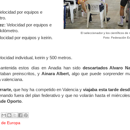
elocidad por equipos e
tro.
ez:
Velocidad por equipos e
 kilómetro.
El seleccionador y los científicos de
ocidad por equipos y keirin.
Foto: Federación E
locidad individual, keirin y 500 metros.
mantenida estos días en Anadia han sido
descartados Alvaro N
taban preinscritos, y
Ainara Albert,
algo que puede sorprender má
a valenciana.
rrarte,
que hoy ha competido en Valencia y
viajaba esta tarde des
nando fuera del plan federativo y que no volarán hasta el miércoles
sde Oporto
.
 de Europa