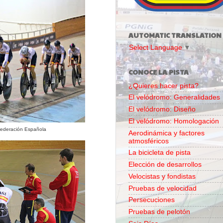
AUTOMATIC TRANSLATION
Select Language
▼
CONOCE LA PISTA
¿Quieres hacer pista?
El velódromo: Generalidades
El velódromo: Diseño
El velódromo: Homologación
Federación Española
Aerodinámica y factores
atmosféricos
La bicicleta de pista
Elección de desarrollos
Velocistas y fondistas
Pruebas de velocidad
Persecuciones
Pruebas de pelotón