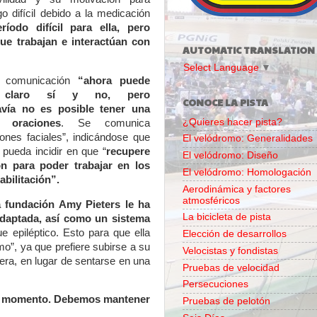
o difícil debido a la medicación
íodo difícil para ella, pero
ue trabajan e interactúan con
AUTOMATIC TRANSLATION
Select Language
▼
n comunicación
“ahora puede
 claro sí y no, pero
CONOCE LA PISTA
vía no es posible tener una
¿Quieres hacer pista?
 oraciones
. Se comunica
ones faciales”, indicándose que
El velódromo: Generalidades
 pueda incidir en que “
recupere
El velódromo: Diseño
ón para poder trabajar en los
El velódromo: Homologación
bilitación”.
Aerodinámica y factores
atmosféricos
a fundación Amy Pieters le ha
La bicicleta de pista
adaptada, así como un sistema
 epiléptico. Esto para que ella
Elección de desarrollos
o”, ya que prefiere subirse a su
Velocistas y fondistas
uera, en lugar de sentarse en una
Pruebas de velocidad
Persecuciones
te momento. Debemos mantener
Pruebas de pelotón