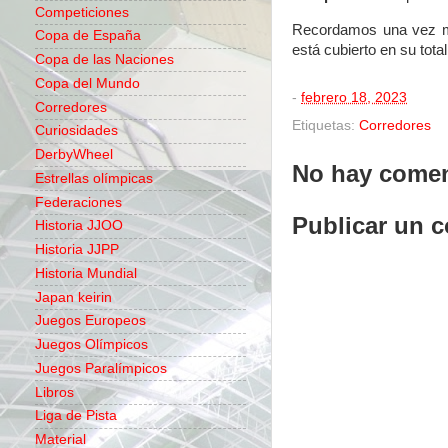
Competiciones
Recordamos una vez 
Copa de España
está cubierto en su tota
Copa de las Naciones
Copa del Mundo
-
febrero 18, 2023
Corredores
Etiquetas:
Corredores
Curiosidades
DerbyWheel
No hay comen
Estrellas olímpicas
Federaciones
Publicar un 
Historia JJOO
Historia JJPP
Historia Mundial
Japan keirin
Juegos Europeos
Juegos Olímpicos
Juegos Paralímpicos
Libros
Liga de Pista
Material