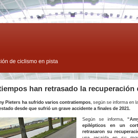
ión de ciclismo en pista
tiempos han retrasado la recuperación
y Pieters ha sufrido varios contratiempos
, según se informa en l
stado desde que sufrió un grave accidente a finales de 2021.
Según se informa,
“Amy
epilépticos en un co
retrasaron su recuperac
una recaída en su movi