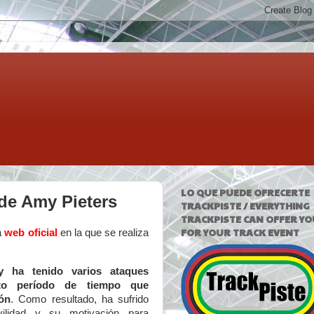
LO QUE PUEDE OFRECERTE
 de Amy Pieters
TRACKPISTE / EVERYTHING
TRACKPISTE CAN OFFER YO
FOR YOUR TRACK EVENT
a
web oficial
en la que se realiza
 ha tenido varios ataques
rto período de tiempo que
ión
. Como resultado, ha sufrido
lidad y su motivación para