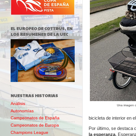
EL EUROPEO DE COTTBUS, EN
LOS RESUMENES DE LA UEC
NUESTRAS HISTORIAS
Análisis
Una imagen de
Autonomías
bicicleta de interior en 
Campeonatos de España
Campeonatos de Europa
Por último, se destaca
Champions League
la esperanza
. Esperan