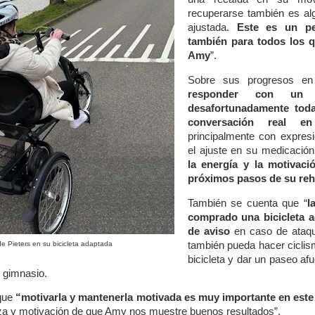
recuperarse también es alg
ajustada.
Este es un per
también para todos los q
Amy
”.
Sobre sus progresos e
responder con un
desafortunadamente toda
conversación real en
principalmente con expresi
el ajuste en su medicación
la energía y la motivaci
próximos pasos de su reha
También se cuenta que “
l
comprado una bicicleta 
de aviso
en caso de ataque
también pueda hacer ciclism
 Pieters en su bicicleta adaptada
bicicleta y dar un paseo af
el gimnasio.
 que
“motivarla y mantenerla motivada es muy importante en es
za y motivación de que Amy nos muestre buenos resultados”.