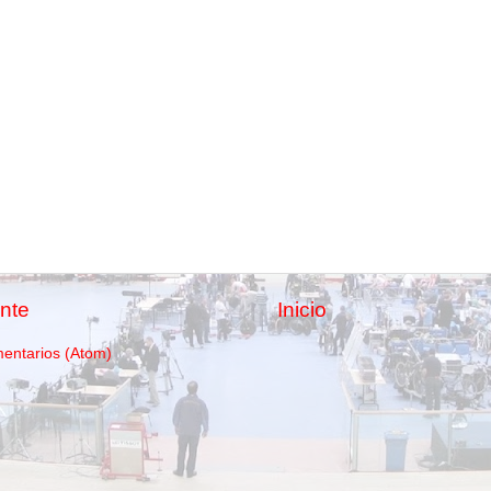
nte
Inicio
mentarios (Atom)