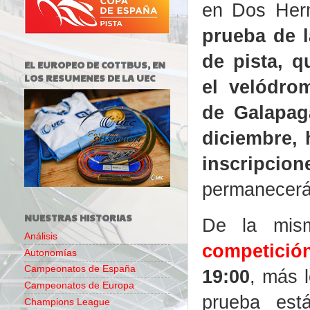
en Dos He
prueba de 
de pista, q
EL EUROPEO DE COTTBUS, EN
LOS RESUMENES DE LA UEC
el velódro
de Galapag
diciembre, 
inscripcion
permanecerán
NUESTRAS HISTORIAS
De la mis
Análisis
competició
Autonomías
Campeonatos de España
19:00
, más 
Campeonatos de Europa
prueba es
Champions League