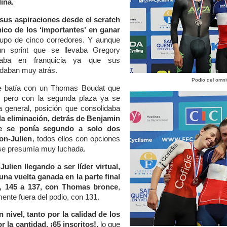
ina.
sus aspiraciones desde el scratch
nico de los ‘importantes’ en ganar
upo de cinco corredores. Y aunque
un sprint que se llevaba Gregory
caba en franquicia ya que sus
edaban muy atrás.
Podio del omn
e batía con un Thomas Boudat que
, pero con la segunda plaza ya se
a general, posición que consolidaba
la eliminación, detrás de Benjamin
e se ponía segundo a solo dos
on-Julien
, todos ellos con opciones
se presumía muy luchada.
Julien llegando a ser líder virtual,
na vuelta ganada en la parte final
a, 145 a 137, con Thomas bronce
,
mente fuera del podio, con 131.
n nivel, tanto por la calidad de los
 la cantidad, ¡65 inscritos!,
lo que