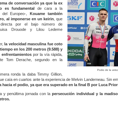
ema de conversación ya que la ex
o es fundamental
de cara a la
s del Europeo-,
Kouame también
o, al imponerse en un keirin
, que
 directa por el bajo número de
Louisa Drouode y Lilou Ledeme
er,
la velocidad masculina fue coto
tiempo en los 200 metros (9.588) y
 enfrentamientos
por la vía rápida,
ante Tom Derache, segundo en la
.
Podio de la velo
imera ronda la daba Timmy Gillion,
que caía en cuartos ante la experiencia de Melvin Landerneau. Sin e
hacia el podio, ya que era superado en la final B por Luca Prior
a y penúltima jornada con la
persecución individual y la madiso
etros.