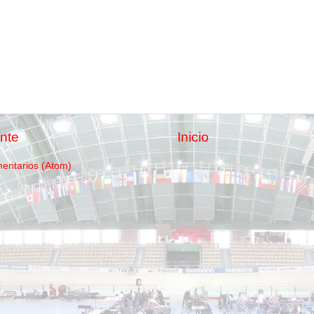
nte
Inicio
mentarios (Atom)