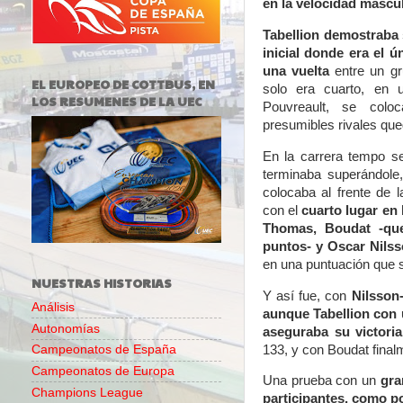
en la velocidad mascul
Tabellion demostraba 
inicial donde era el ú
una vuelta
entre un gr
EL EUROPEO DE COTTBUS, EN
solo era cuarto, en 
LOS RESUMENES DE LA UEC
Pouvreault, se colo
presumibles rivales qu
En la carrera tempo s
terminaba superándole
colocaba al frente de l
con el
cuarto lugar en 
Thomas, Boudat -qu
puntos- y Oscar Nilss
en una puntuación que 
NUESTRAS HISTORIAS
Y así fue, con
Nilsson-
Análisis
aunque Tabellion con u
Autonomías
aseguraba su victori
133, y con Boudat final
Campeonatos de España
Campeonatos de Europa
Una prueba con un
gra
Champions League
participantes, como por