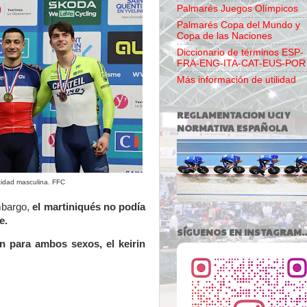
Palmarés Juegos Olímpicos
Palmarés Copa del Mundo y
Copa de las Naciones
Diccionario de términos ESP-
FRA-ENG-ITA-CAT-EUS-POR
Más información de utilidad
REGLAMENTACION UCI Y
NORMATIVA ESPAÑOLA
cidad masculina. FFC
mbargo,
el martiniqués no podía
e.
SÍGUENOS EN INSTAGRAM..
n para ambos sexos, el keirin