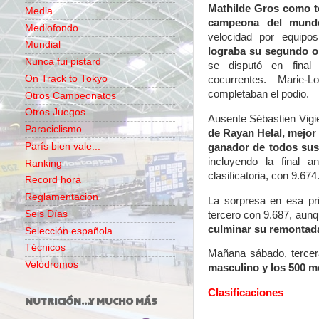
Mathilde Gros como t
Media
campeona del mund
Mediofondo
velocidad por equipo
Mundial
lograba su segundo or
Nunca fui pistard
se disputó en final
On Track to Tokyo
cocurrentes. Marie-
completaban el podio.
Otros Campeonatos
Otros Juegos
Ausente Sébastien Vigi
Paraciclismo
de Rayan Helal, mejor 
París bien vale...
ganador de todos sus
incluyendo la final 
Ranking
clasificatoria, con 9.674
Record hora
Reglamentación
La sorpresa en esa pr
Seis Días
tercero con 9.687, aun
culminar su remontada 
Selección española
Técnicos
Mañana sábado, tercer
Velódromos
masculino y los 500 m
Clasificaciones
NUTRICIÓN...Y MUCHO MÁS