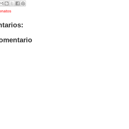
onatos
tarios:
comentario