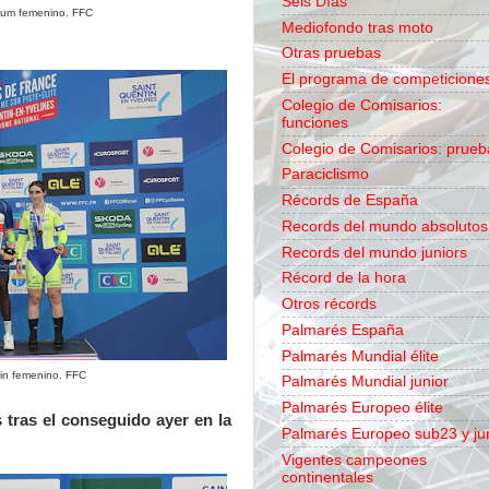
Seis Días
ium femenino. FFC
Mediofondo tras moto
Otras pruebas
El programa de competicione
Colegio de Comisarios:
funciones
Colegio de Comisarios: prueb
Paraciclismo
Récords de España
Records del mundo absolutos
Records del mundo juniors
Récord de la hora
Otros récords
Palmarés España
Palmarés Mundial élite
rin femenino. FFC
Palmarés Mundial junior
Palmarés Europeo élite
tras el conseguido ayer en la
Palmarés Europeo sub23 y ju
Vigentes campeones
continentales