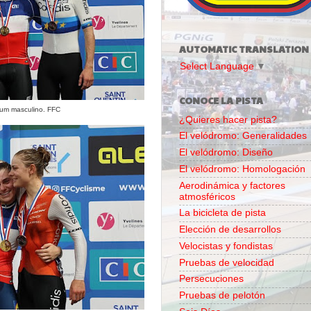
AUTOMATIC TRANSLATION
Select Language
▼
CONOCE LA PISTA
ium masculino. FFC
¿Quieres hacer pista?
El velódromo: Generalidades
El velódromo: Diseño
El velódromo: Homologación
Aerodinámica y factores
atmosféricos
La bicicleta de pista
Elección de desarrollos
Velocistas y fondistas
Pruebas de velocidad
Persecuciones
Pruebas de pelotón