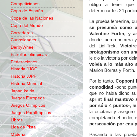
Competiciones
obligó a tener que re
determinar los 24 partic
Copa de España
Copa de las Naciones
La prueba femenina, que
Copa del Mundo
se presumía como u
Corredores
Valentine Fortin, y a
donde fueron primera y 
Curiosidades
del Lidl-Trek.
Victoi
DerbyWheel
protagonismo con una
Estrellas olímpicas
le dio la victoria por de
Federaciones
volvía a lo más alto a
Historia JJOO
Marion Borras y Fortin.
Historia JJPP
Por lo tanto,
Copponi l
Historia Mundial
comodidad
-ocho punto
Japan keirin
que no había dicho su
Juegos Europeos
sprint final mantuvo 
por sólo 4 puntos-,
au
Juegos Olímpicos
la occitana y aseguró 
Juegos Paralímpicos
completando el podio, c
Libros
persecución por equip
Liga de Pista
Pasando a las prueb
Material