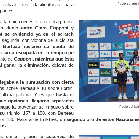
Podio del omn
alizar tres clasificatorias para
ipantes.
 también necesitó una criba previa,
n duelo entre Clara Copponi y
sí se evidenció ya en el scratch
segunda, con victoria de la ciclista
re Berteau reclamó su cuota de
 larga escapada en la tempo
que
lante de
Copponi, mientras que ésta
l ganar la eliminación,
delante de
legaba a la puntuación con cierta
s sobre Berteau y 10 sobre Fortin,
 última palabra. Y es que
hasta el
sus opciones -llegaron separadas
nque la provenzal se impuso sobre
Podio del kei
su triunfo, 157 a 150, con Berteau
on 136. Para la de Lidl-Trek, su
segundo oro de estos Nacionales 
os.
as cortas -y
con la ausencia de