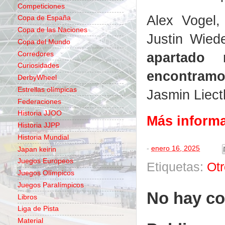
Competiciones
Alex Vogel,
Copa de España
Copa de las Naciones
Justin Wie
Copa del Mundo
apartado
Corredores
Curiosidades
encontram
DerbyWheel
Estrellas olímpicas
Jasmin Liect
Federaciones
Historia JJOO
Más inform
Historia JJPP
Historia Mundial
-
enero 16, 2025
Japan keirin
Juegos Europeos
Etiquetas:
Ot
Juegos Olímpicos
Juegos Paralímpicos
No hay co
Libros
Liga de Pista
Material