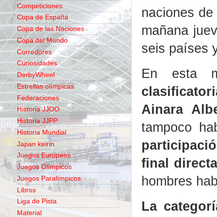
Competiciones
naciones de 
Copa de España
mañana jue
Copa de las Naciones
Copa del Mundo
seis países 
Corredores
Curiosidades
En esta m
DerbyWheel
Estrellas olímpicas
clasificato
Federaciones
Ainara Albe
Historia JJOO
Historia JJPP
tampoco hab
Historia Mundial
participac
Japan keirin
Juegos Europeos
final direc
Juegos Olímpicos
hombres hab
Juegos Paralímpicos
Libros
Liga de Pista
La categorí
Material