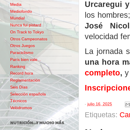
Urcaregui y
Media
Mediofondo
los hombres;
Mundial
José Nicol
Nunca fui pistard
On Track to Tokyo
velocidad fe
Otros Campeonatos
Otros Juegos
La jornada 
Paraciclismo
París bien vale...
una hora m
Ranking
completo
,
y 
Record hora
Reglamentación
Inscripcion
Seis Días
Selección española
Técnicos
-
julio 16, 2025
Velódromos
Etiquetas:
Ca
NUTRICIÓN...Y MUCHO MÁS