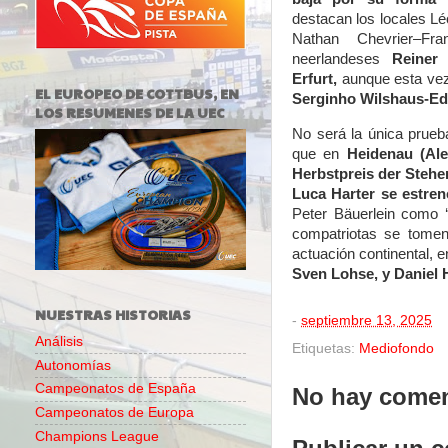
destacan los locales 
Nathan Chevrier–Fr
neerlandeses
Reiner 
Erfurt,
aunque esta vez
EL EUROPEO DE COTTBUS, EN
Serginho Wilshaus-Ed
LOS RESUMENES DE LA UEC
No será la única prueba
que en
Heidenau (Ale
Herbstpreis der Stehe
Luca Harter se estre
Peter Bäuerlein como ‘
compatriotas se tomen
actuación continental, e
Sven Lohse, y Daniel H
NUESTRAS HISTORIAS
-
septiembre 13, 2025
Análisis
Etiquetas:
Mediofondo
Autonomías
Campeonatos de España
No hay comen
Campeonatos de Europa
Champions League