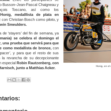
Léo Busson–Jean-Pascal Chaigneau y
ançois Toscano, así como los
Honig, medalllista de plata en
 con Christian Bosch como piloto, y
win Smeulders.
 de ‘stayers’ del fin de semana, ya
mania) se celebra el domingo el
r, una prueba que servirá para que
ne como medallista de bronce,
con
pacer’, y para que el resto de sus
 la revancha de su decepcionante
n especial
Robin Rautzenberg, con
Honig, en el
arnisch, junto a Matthias Acker.
tarios: