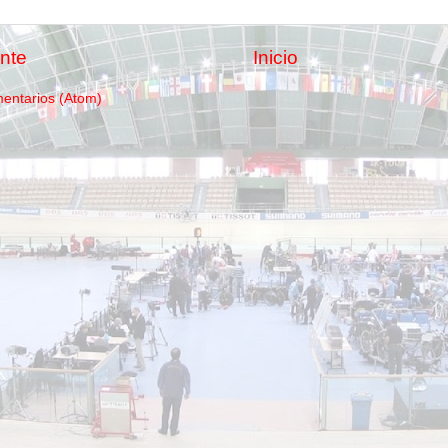
nte
Inicio
mentarios (Atom)