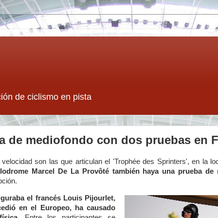
ión de ciclismo en pista
a de mediofondo con dos pruebas en F
elocidad son las que articulan el 'Trophée des Sprinters', en la l
Vélodrome Marcel De La Provôté también haya una prueba de
pción.
iguraba el francés Louis Pijourlet,
cedió en el Europeo, ha causado
ísica
.
Entre los participantes se