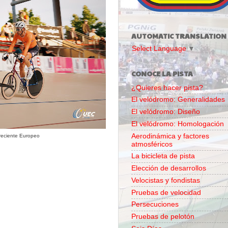
AUTOMATIC TRANSLATION
Select Language
▼
CONOCE LA PISTA
¿Quieres hacer pista?
El velódromo: Generalidades
El velódromo: Diseño
El velódromo: Homologación
Aerodinámica y factores
 reciente Europeo
atmosféricos
La bicicleta de pista
Elección de desarrollos
Velocistas y fondistas
Pruebas de velocidad
Persecuciones
Pruebas de pelotón