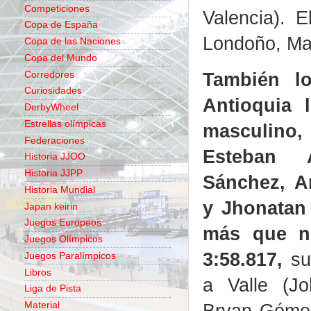
Competiciones
Valencia). 
Copa de España
Londoño, Mar
Copa de las Naciones
Copa del Mundo
También l
Corredores
Curiosidades
Antioquia l
DerbyWheel
Estrellas olímpicas
masculino,
Federaciones
Esteban 
Historia JJOO
Historia JJPP
Sánchez, A
Historia Mundial
y Jhonatan
Japan keirin
Juegos Europeos
más que n
Juegos Olímpicos
3:58.817
,
su
Juegos Paralímpicos
Libros
a Valle (Jo
Liga de Pista
Bryan Gómez
Material