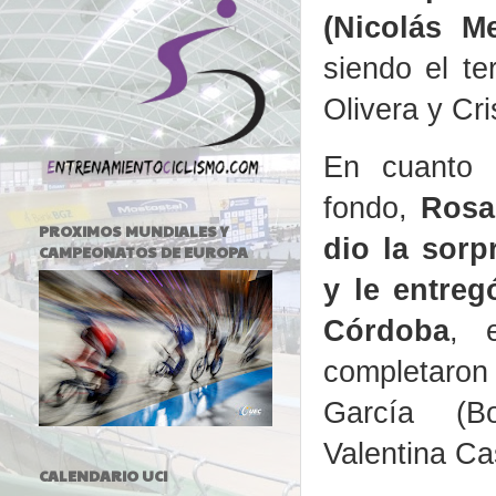
(Nicolás M
siendo el te
Olivera y Cri
En cuanto 
fondo,
Rosa
PROXIMOS MUNDIALES Y
dio la sorp
CAMPEONATOS DE EUROPA
y le entreg
Córdoba
, 
completar
García (B
Valentina Ca
CALENDARIO UCI