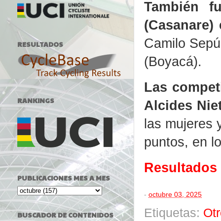
También fu
(Casanare) 
Camilo Sepúl
RESULTADOS
(Boyacá).
Las competi
RANKINGS
Alcides Nie
las mujeres y
puntos, en l
Resultados
PUBLICACIONES MES A MES
-
octubre 03, 2025
Etiquetas:
Ot
BUSCADOR DE CONTENIDOS