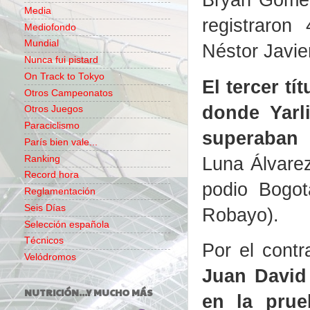
Media
registraron
Mediofondo
Mundial
Néstor Javie
Nunca fui pistard
On Track to Tokyo
El tercer tí
Otros Campeonatos
donde Yarl
Otros Juegos
Paraciclismo
superaban 
París bien vale...
Luna Álvarez
Ranking
Record hora
podio Bogot
Reglamentación
Seis Días
Robayo).
Selección española
Técnicos
Por el contr
Velódromos
Juan David
NUTRICIÓN...Y MUCHO MÁS
en la prue