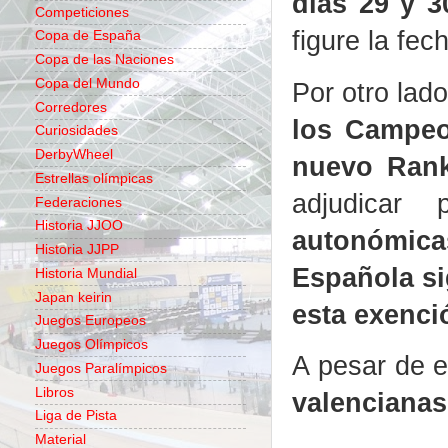
días 29 y 
Competiciones
figure la fec
Copa de España
Copa de las Naciones
Copa del Mundo
Por otro lad
Corredores
los Campeo
Curiosidades
DerbyWheel
nuevo Rank
Estrellas olímpicas
adjudicar
Federaciones
Historia JJOO
autonómica
Historia JJPP
Española si
Historia Mundial
Japan keirin
esta exenci
Juegos Europeos
Juegos Olímpicos
A pesar de e
Juegos Paralímpicos
Libros
valencianas
Liga de Pista
Material