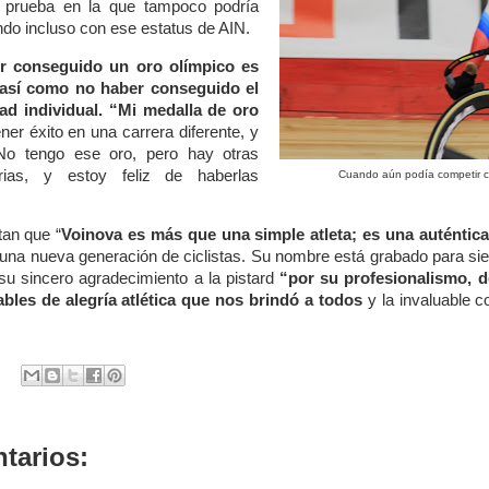
, prueba en la que tampoco podría
do incluso con ese estatus de AIN.
r conseguido un oro olímpico es
 así como no haber conseguido el
dad individual. “Mi medalla de oro
ner éxito en una carrera diferente, y
No tengo ese oro, pero hay otras
orias, y estoy feliz de haberlas
Cuando aún podía competir co
an que “
Voinova es más que una simple atleta; es una auténtica 
 una nueva generación de ciclistas. Su nombre está grabado para siem
su sincero agradecimiento a la pistard
“por su profesionalismo, de
bles de alegría atlética que nos brindó a todos
y la invaluable c
tarios: