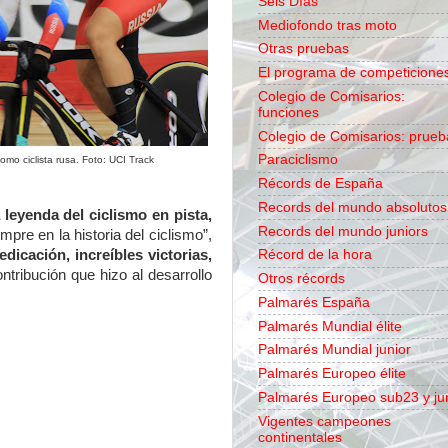
Seis Días
Mediofondo tras moto
Otras pruebas
El programa de competicione
Colegio de Comisarios:
funciones
Colegio de Comisarios: prueb
Paraciclismo
mo ciclista rusa. Foto: UCI Track
Récords de España
Records del mundo absolutos
leyenda del ciclismo en pista,
Records del mundo juniors
pre en la historia del ciclismo”,
Récord de la hora
dicación, increíbles victorias,
ontribución que hizo al desarrollo
Otros récords
Palmarés España
Palmarés Mundial élite
Palmarés Mundial junior
Palmarés Europeo élite
Palmarés Europeo sub23 y ju
Vigentes campeones
continentales