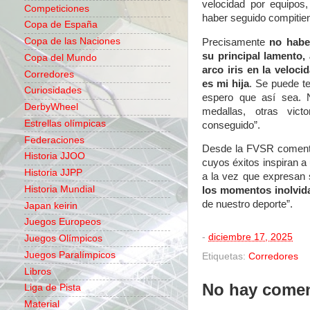
velocidad por equipos
Competiciones
haber seguido compitien
Copa de España
Copa de las Naciones
Precisamente
no habe
su principal lamento,
Copa del Mundo
arco iris en la veloci
Corredores
es mi hija
. Se puede te
Curiosidades
espero que así sea. 
DerbyWheel
medallas, otras vict
Estrellas olímpicas
conseguido”.
Federaciones
Desde la FVSR coment
Historia JJOO
cuyos éxitos inspiran a
Historia JJPP
a la vez que expresan 
Historia Mundial
los momentos inolvida
de nuestro deporte”.
Japan keirin
Juegos Europeos
-
diciembre 17, 2025
Juegos Olímpicos
Juegos Paralímpicos
Etiquetas:
Corredores
Libros
No hay comen
Liga de Pista
Material