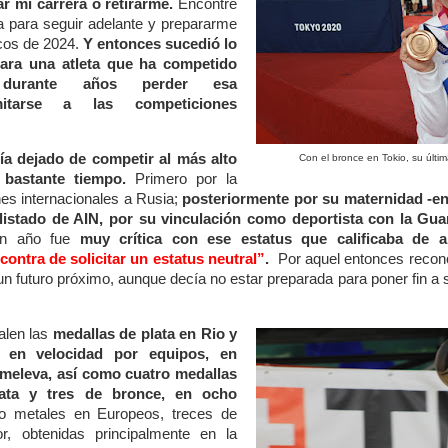
ar mi carrera o retirarme.
Encontré
ca para seguir adelante y prepararme
cos de 2024.
Y entonces sucedió lo
para una atleta que ha competido
te durante años perder esa
itarse a las competiciones
a dejado de competir al más alto
Con el bronce en Tokio, su últi
 bastante tiempo.
Primero por la
nes internacionales a Rusia;
posteriormente por su maternidad -en
listado de AIN,
por su vinculación como deportista con la Gua
un año fue
muy crítica con ese estatus que calificaba de 
ontra de solicitar un estatus neutral”
.
Por aquel entonces recono
 un futuro próximo, aunque decía no estar preparada para poner fin a 
len las
medallas de plata en Rio y
 en velocidad por equipos, en
hmeleva
, así como cuatro medallas
ata y tres de bronce, en ocho
ho metales en Europeos, treces de
r, obtenidas principalmente en la