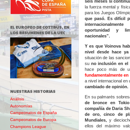
seis meses si continu
la fuerza mental y físi
para los Juegos Olímpi
que pasó. Es difícil 
internacionalmen
EL EUROPEO DE COTTBUS, EN
oportunidad y lim
LOS RESUMENES DE LA UEC
nacionales”.
Y es que Voinova habí
nivel desde hace ya
situación de las sancio
su
no inclusión en el 
hace poco más de 
fundamentalmente en c
a nivel internacional en
cambiado de opinión.
NUESTRAS HISTORIAS
En su palmarés sobresa
Análisis
de bronce en Tokio
Autonomías
compañía de Daria S
Campeonatos de España
de oro, cinco de pl
Campeonatos de Europa
Mundiales
,
y diecioc
ellos del máximo valo
Champions League