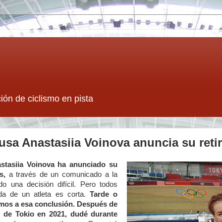
ión de ciclismo en pista
rusa Anastasiia Voinova anuncia su reti
astasiia Voinova ha anunciado su
os,
a través de un comunicado a la
o una decisión difícil. Pero todos
da de un atleta es corta.
Tarde o
mos a esa conclusión
. Después de
 de Tokio en 2021, dudé durante