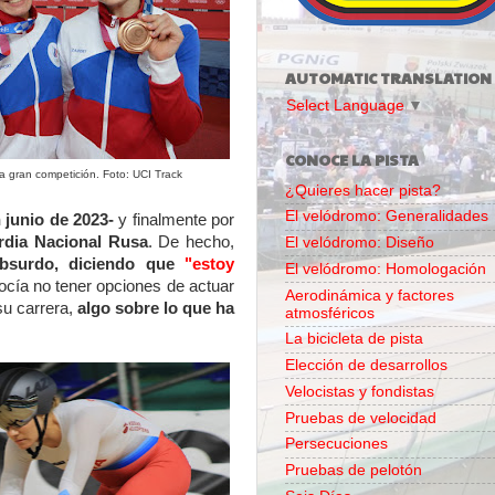
AUTOMATIC TRANSLATION
Select Language
▼
CONOCE LA PISTA
ma gran competición. Foto: UCI Track
¿Quieres hacer pista?
El velódromo: Generalidades
 junio de 2023-
y finalmente por
rdia Nacional Rusa
. De hecho,
El velódromo: Diseño
absurdo, diciendo que
"estoy
El velódromo: Homologación
cía no tener opciones de actuar
Aerodinámica y factores
su carrera,
algo sobre lo que ha
atmosféricos
La bicicleta de pista
Elección de desarrollos
Velocistas y fondistas
Pruebas de velocidad
Persecuciones
Pruebas de pelotón