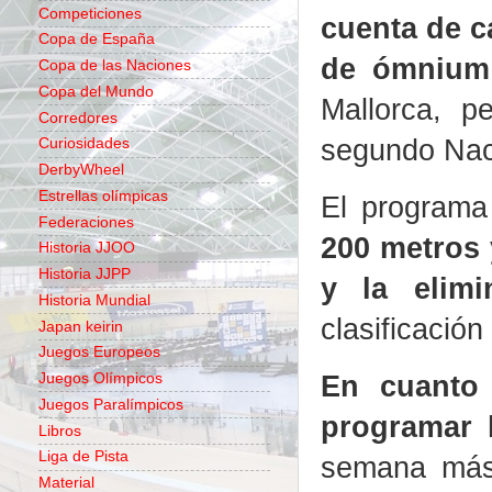
Competiciones
cuenta de c
Copa de España
de ómnium
Copa de las Naciones
Copa del Mundo
Mallorca, p
Corredores
segundo Naci
Curiosidades
DerbyWheel
Estrellas olímpicas
El program
Federaciones
200 metros 
Historia JJOO
Historia JJPP
y la elimi
Historia Mundial
clasificació
Japan keirin
Juegos Europeos
En cuanto 
Juegos Olímpicos
Juegos Paralímpicos
programar 
Libros
Liga de Pista
semana más 
Material