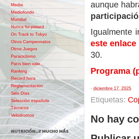
aunque hab
Media
Mediofondo
participació
Mundial
Nunca fui pistard
Igualmente 
On Track to Tokyo
este enlace
Otros Campeonatos
Otros Juegos
30.
Paraciclismo
París bien vale...
Programa (p
Ranking
Record hora
Reglamentación
-
diciembre 17, 2025
Seis Días
Etiquetas:
Co
Selección española
Técnicos
Velódromos
No hay co
NUTRICIÓN...Y MUCHO MÁS
Publicar 