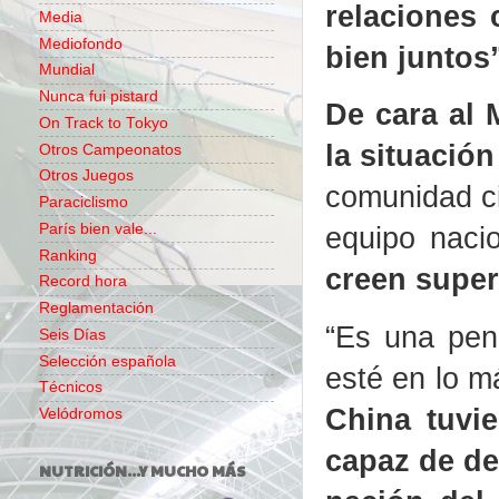
relaciones 
Media
Mediofondo
bien juntos”
Mundial
Nunca fui pistard
De cara al 
On Track to Tokyo
la situación
Otros Campeonatos
Otros Juegos
comunidad ci
Paraciclismo
París bien vale...
equipo nacio
Ranking
creen super
Record hora
Reglamentación
“Es una pen
Seis Días
Selección española
esté en lo m
Técnicos
China tuvie
Velódromos
capaz de des
NUTRICIÓN...Y MUCHO MÁS