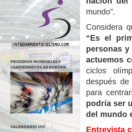
nación del
mundo”.
Considera q
“Es el pri
personas y 
actuemos c
PROXIMOS MUNDIALES Y
CAMPEONATOS DE EUROPA
ciclos olím
después de L
para centra
podría ser 
del mundo 
CALENDARIO UCI
Entrevista 